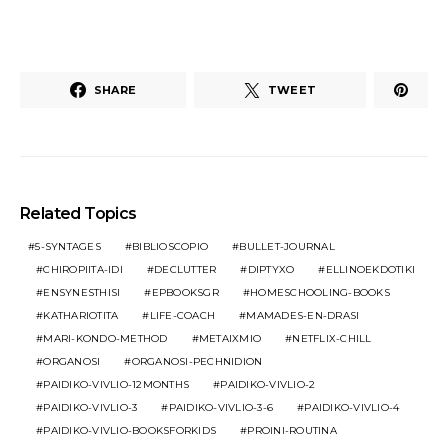
SHARE
TWEET
Related Topics
5-SYNTAGES
BIBLIOSCOPIO
BULLET-JOURNAL
CHIROPIITA-IDI
DECLUTTER
DIPTYXO
ELLINOEKDOTIKI
ENSYNESTHISI
EPBOOKSGR
HOMESCHOOLING-BOOKS
KATHARIOTITA
LIFE-COACH
MAMADES-EN-DRASI
MARI-KONDO-METHOD
METAIXMIO
NETFLIX-CHILL
ORGANOSI
ORGANOSI-PECHNIDION
PAIDIKO-VIVLIO-12MONTHS
PAIDIKO-VIVLIO-2
PAIDIKO-VIVLIO-3
PAIDIKO-VIVLIO-3-6
PAIDIKO-VIVLIO-4
PAIDIKO-VIVLIO-BOOKSFORKIDS
PROINI-ROUTINA