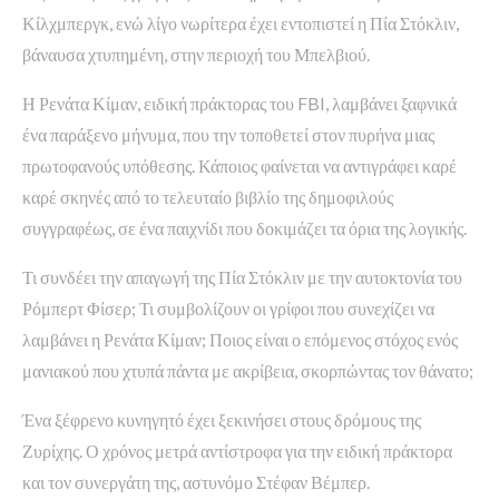
Κίλχμπεργκ, ενώ λίγο νωρίτερα έχει εντοπιστεί η Πία Στόκλιν,
βάναυσα χτυπημένη, στην περιοχή του Μπελβιού.
Η Ρενάτα Κίμαν, ειδική πράκτορας του FBI, λαμβάνει ξαφνικά
ένα παράξενο μήνυμα, που την τοποθετεί στον πυρήνα μιας
πρωτοφανούς υπόθεσης. Κάποιος φαίνεται να αντιγράφει καρέ
καρέ σκηνές από το τελευταίο βιβλίο της δημοφιλούς
συγγραφέως, σε ένα παιχνίδι που δοκιμάζει τα όρια της λογικής.
Τι συνδέει την απαγωγή της Πία Στόκλιν με την αυτοκτονία του
Ρόμπερτ Φίσερ; Τι συμβολίζουν οι γρίφοι που συνεχίζει να
λαμβάνει η Ρενάτα Κίμαν; Ποιος είναι ο επόμενος στόχος ενός
μανιακού που χτυπά πάντα με ακρίβεια, σκορπώντας τον θάνατο;
Ένα ξέφρενο κυνηγητό έχει ξεκινήσει στους δρόμους της
Ζυρίχης. Ο χρόνος μετρά αντίστροφα για την ειδική πράκτορα
και τον συνεργάτη της, αστυνόμο Στέφαν Βέμπερ.