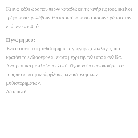
Κι ενώ κάθε ώρα που περνά καταδιώκει τις κινήσεις τους, εκείνοι
τρέχουν να προλάβουν. Θα καταφέρουν να φτάσουν πρώτοι στον
επόμενο σταθμό;
Η γνώμη μου :
Ένα αστυνομικό μυθιστόρημα με γρήγορες εναλλαγές που
κρατάει το ενδιαφέρον αμείωτο μέχρι την τελευταία σελίδα.
Ανατρεπτικό με πλούσια πλοκή. Σίγουρα θα ικανοποιήσει και
τους πιο απαιτητικούς φίλους των αστυνομικών
μυθιστορημάτων.
Δέσποινα!
Share on Facebook