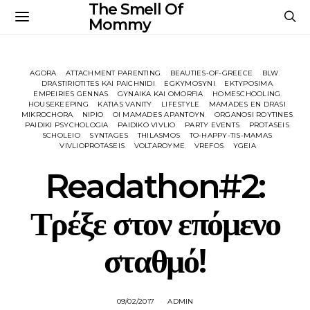
The Smell Of
Mommy
AGORA
ATTACHMENT PARENTING
BEAUTIES-OF-GREECE
BLW
DRASTIRIOTITES KAI PAICHNIDI
EGKYMOSYNI
EKTYPOSIMA
EMPEIRIES GENNAS
GYNAIKA KAI OMORFIA
HOMESCHOOLING
HOUSEKEEPING
KATIAS VANITY
LIFESTYLE
MAMADES EN DRASI
MIKROCHORA
NIPIO
OI MAMADES APANTOYN
ORGANOSI ROYTINES
PAIDIKI PSYCHOLOGIA
PAIDIKO VIVLIO
PARTY EVENTS
PROTASEIS
SCHOLEIO
SYNTAGES
THILASMOS
TO-HAPPY-TIS-MAMAS
VIVLIOPROTASEIS
VOLTAROYME
VREFOS
YGEIA
Readathon#2:
Τρέξε στον επόμενο
σταθμό!
09/02/2017
ADMIN