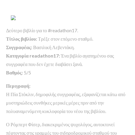
Δεύτερο βιβλίο για το #readathon17.
Τίτλος βιβλίου:
Τρέξε στον επόμενο σταθμό.
Συγγραφέας:
Βασιλική Λεβεντάκη.
Κατηγορία readathon17:
Ένα βιβλίο αγαπημένου σας
συγγραφέα που δεν έχετε διαβάσει ξανά.
Βαθμός:
5/5
Περιγραφή:
Η Πία Στόκλιν, δημοφιλής συγγραφέας, εξαφανίζεται κάτω από
μυστηριώδεις συνθήκες μερικές μέρες πριν από την
πολυαναμενόμενη κυκλοφορία του νέου της βιβλίου.
Ο Ρόμπερτ Φίσερ, διακεκριμένος ψυχολόγος, αυτοκτονεί
πέφτοντας στις γραμμές του σιδηροδρομικού σταθμού του