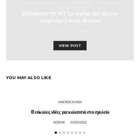
TO-HAPPY-TIS-MAMAS
VIVLIOPROTASEIS
VOLTAROYME
VREFOS
YGEIA
Bookworm: #1 Τα παιδιά δεν θέλουν
ψυχολόγο.Γονείς θέλουν!
22/02/2017
ADMIN
VIEW POST
YOU MAY ALSO LIKE
MIKROCHORA
8 εύκολες ιδέες για κολατσιό στο σχολείο
M
ADMIN
01/01/2022
P