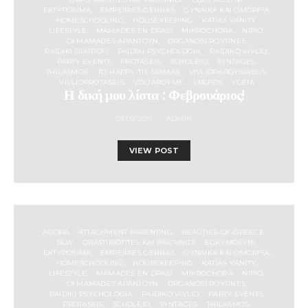
EKTYPOSIMA
EMPEIRIES GENNAS
GYNAIKA KAI OMORFIA
HOMESCHOOLING
HOUSEKEEPING
KATIAS VANITY
LIFESTYLE
MAMADES EN DRASI
MIKROCHORA
NIPIO
OI MAMADES APANTOYN
ORGANOSI ROYTINES
PAIDIKI DIATROFI
PAIDIKI PSYCHOLOGIA
PAIDIKO VIVLIO
PARTY EVENTS
PROTASEIS
SCHOLEIO
SYNTAGES
THILASMOS
TO-HAPPY-TIS-MAMAS
VIVLIOPAROYSIASEIS
VIVLIOPROTASEIS
VOLTAROYME
VREFOS
YGEIA
Η δική μου λίστα : Φεβρουάριος!
03/02/2017
ADMIN
VIEW POST
AGORA
ATTACHMENT PARENTING
BEAUTIES-OF-GREECE
BLW
DRASTIRIOTITES KAI PAICHNIDI
EGKYMOSYNI
EKTYPOSIMA
EMPEIRIES GENNAS
GYNAIKA KAI OMORFIA
HOMESCHOOLING
HOUSEKEEPING
KATIAS VANITY
LIFESTYLE
MAMADES EN DRASI
MIKROCHORA
NIPIO
OI MAMADES APANTOYN
ORGANOSI ROYTINES
PAIDIKI PSYCHOLOGIA
PAIDIKO VIVLIO
PARTY EVENTS
PROTASEIS
SCHOLEIO
SYNTAGES
THILASMOS