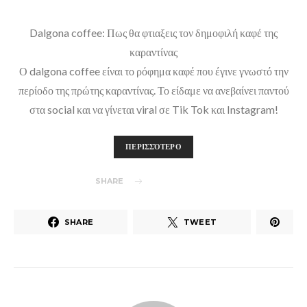
Dalgona coffee: Πως θα φτιαξεις τον δημοφιλή καφέ της
καραντίνας
Ο dalgona coffee είναι το ρόφημα καφέ που έγινε γνωστό την
περίοδο της πρώτης καραντίνας. Το είδαμε να ανεβαίνει παντού
στα social και να γίνεται viral σε Tik Tok και Instagram!
ΠΕΡΙΣΣΌΤΕΡΟ
SHARE
SHARE
TWEET