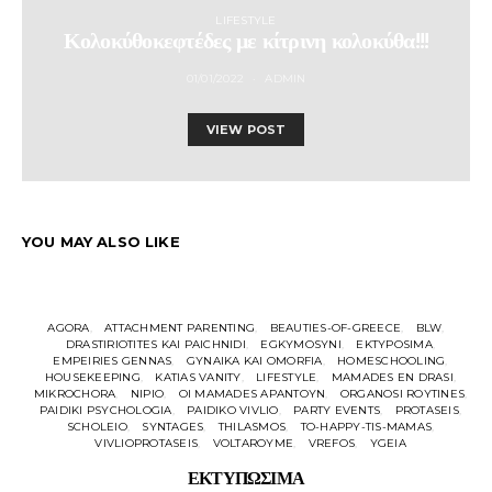
LIFESTYLE
Κολοκύθοκεφτέδες με κίτρινη κολοκύθα!!!
01/01/2022
ADMIN
VIEW POST
YOU MAY ALSO LIKE
AGORA
ATTACHMENT PARENTING
BEAUTIES-OF-GREECE
BLW
DRASTIRIOTITES KAI PAICHNIDI
EGKYMOSYNI
EKTYPOSIMA
EMPEIRIES GENNAS
GYNAIKA KAI OMORFIA
HOMESCHOOLING
HOUSEKEEPING
KATIAS VANITY
LIFESTYLE
MAMADES EN DRASI
MIKROCHORA
NIPIO
OI MAMADES APANTOYN
ORGANOSI ROYTINES
M
PAIDIKI PSYCHOLOGIA
PAIDIKO VIVLIO
PARTY EVENTS
PROTASEIS
SCHOLEIO
SYNTAGES
THILASMOS
TO-HAPPY-TIS-MAMAS
VIVLIOPROTASEIS
VOLTAROYME
VREFOS
YGEIA
ΕΚΤΥΠΩΣΙΜΑ