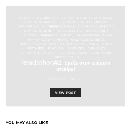
AGORA
ATTACHMENT PARENTING
BEAUTIES-OF-GREECE
BLW
DRASTIRIOTITES KAI PAICHNIDI
EGKYMOSYNI
EKTYPOSIMA
EMPEIRIES GENNAS
GYNAIKA KAI OMORFIA
HOMESCHOOLING
HOUSEKEEPING
KATIAS VANITY
LIFESTYLE
MAMADES EN DRASI
MIKROCHORA
NIPIO
OI MAMADES APANTOYN
ORGANOSI ROYTINES
PAIDIKI PSYCHOLOGIA
PAIDIKO VIVLIO
PARTY EVENTS
PROTASEIS
SCHOLEIO
SYNTAGES
THILASMOS
TO-HAPPY-TIS-MAMAS
VIVLIOPROTASEIS
VOLTAROYME
VREFOS
YGEIA
Readathon#2: Τρέξε στον επόμενο
σταθμό!
09/02/2017
ADMIN
VIEW POST
YOU MAY ALSO LIKE