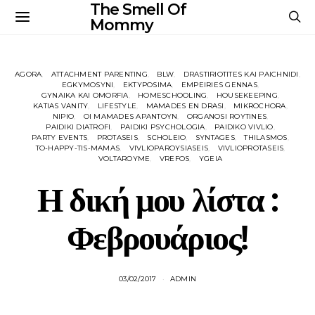
The Smell Of
Mommy
AGORA
ATTACHMENT PARENTING
BLW
DRASTIRIOTITES KAI PAICHNIDI
EGKYMOSYNI
EKTYPOSIMA
EMPEIRIES GENNAS
GYNAIKA KAI OMORFIA
HOMESCHOOLING
HOUSEKEEPING
KATIAS VANITY
LIFESTYLE
MAMADES EN DRASI
MIKROCHORA
NIPIO
OI MAMADES APANTOYN
ORGANOSI ROYTINES
PAIDIKI DIATROFI
PAIDIKI PSYCHOLOGIA
PAIDIKO VIVLIO
PARTY EVENTS
PROTASEIS
SCHOLEIO
SYNTAGES
THILASMOS
TO-HAPPY-TIS-MAMAS
VIVLIOPAROYSIASEIS
VIVLIOPROTASEIS
VOLTAROYME
VREFOS
YGEIA
Η δική μου λίστα :
Φεβρουάριος!
03/02/2017
ADMIN