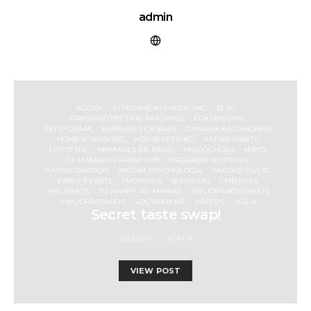
admin
AGORA
ATTACHMENT PARENTING
BLW
DRASTIRIOTITES KAI PAICHNIDI
EGKYMOSYNI
EKTYPOSIMA
EMPEIRIES GENNAS
GYNAIKA KAI OMORFIA
HOMESCHOOLING
HOUSEKEEPING
KATIAS VANITY
LIFESTYLE
MAMADES EN DRASI
MIKROCHORA
NIPIO
OI MAMADES APANTOYN
ORGANOSI ROYTINES
PAIDIKI DIATROFI
PAIDIKI PSYCHOLOGIA
PAIDIKO VIVLIO
PARTY EVENTS
PROTASEIS
SCHOLEIO
SYNTAGES
THILASMOS
TO-HAPPY-TIS-MAMAS
VIVLIOPAROYSIASEIS
VIVLIOPROTASEIS
VOLTAROYME
VREFOS
YGEIA
Secret taste swap!
23/01/2017
ADMIN
VIEW POST