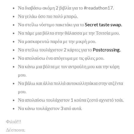
Να διαβάσω ακόμη 2 βιβλία για το #readathon17.
Να γελάω όσο πιο πολύ μπορώ.
Να στείλω νόστιμο πακετάκι για το
Secret taste swap.
Να πάμε μια βόλτα στην θάλασσα με την Τσιτσία μου.
Να μασκαρευτώ παρέα με την μικρή μου.
Να στείλω τουλάχιστον 2 κάρτες για το
Postcrossing.
Να απολαύσω ένα απόγευμα με τις φίλες μου.
Να κάνω μια βόλτα με τον αντρούλη μου και την κόρη
μου.
Να βάλω και άλλα πολλά αυτοκολλητάκια στην ατζέντα
μου.
Να απολαύσω τουλάχιστον 1 κούπα ζεστό αχνιστό τσάι.
Να κάνω τουλάχιστον 3 από αυτά.
Φιλιά!!!
Δέσποινα.