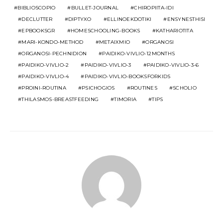
BIBLIOSCOPIO
BULLET-JOURNAL
CHIROPIITA-IDI
DECLUTTER
DIPTYXO
ELLINOEKDOTIKI
ENSYNESTHISI
EPBOOKSGR
HOMESCHOOLING-BOOKS
KATHARIOTITA
MARI-KONDO-METHOD
METAIXMIO
ORGANOSI
ORGANOSI-PECHNIDION
PAIDIKO-VIVLIO-12MONTHS
PAIDIKO-VIVLIO-2
PAIDIKO-VIVLIO-3
PAIDIKO-VIVLIO-3-6
PAIDIKO-VIVLIO-4
PAIDIKO-VIVLIO-BOOKSFORKIDS
PROINI-ROUTINA
PSICHOGIOS
ROUTINES
SCHOLIO
THILASMOS-BREASTFEEDING
TIMORIA
TIPS