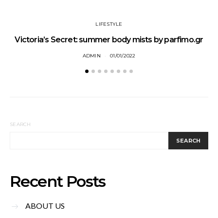
LIFESTYLE
Victoria’s Secret: summer body mists by parfimo.gr
M
ADMIN
01/01/2022
SEARCH
SEARCH
Recent Posts
ABOUT US