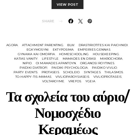
VIEW POST
SHARE
AGORA
ATTACHMENT PARENTING
BLW
DRASTIRIOTITES KAI PAICHNIDI
EGKYMOSYNI
EKTYPOSIMA
EMPEIRIES GENNAS
GYNAIKA KAI OMORFIA
HOMESCHOOLING
HOUSEKEEPING
KATIAS VANITY
LIFESTYLE
MAMADES EN DRASI
MIKROCHORA
NIPIO
OI MAMADES APANTOYN
ORGANOSI ROYTINES
PAIDIKI DIATROFI
PAIDIKI PSYCHOLOGIA
PAIDIKO VIVLIO
PARTY EVENTS
PROTASEIS
SCHOLEIO
SYNTAGES
THILASMOS
TO-HAPPY-TIS-MAMAS
VIVLIOPAROYSIASEIS
VIVLIOPROTASEIS
VOLTAROYME
VREFOS
YGEIA
Τα σχολεία του αύριο/
Νομοσχέδιο
Κεραμέως