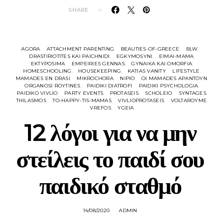
SHARE
AGORA
ATTACHMENT PARENTING
BEAUTIES-OF-GREECE
BLW
DRASTIRIOTITES KAI PAICHNIDI
EGKYMOSYNI
EIMAI-MAMA
EKTYPOSIMA
EMPEIRIES GENNAS
GYNAIKA KAI OMORFIA
HOMESCHOOLING
HOUSEKEEPING
KATIAS VANITY
LIFESTYLE
MAMADES EN DRASI
MIKROCHORA
NIPIO
OI MAMADES APANTOYN
ORGANOSI ROYTINES
PAIDIKI DIATROFI
PAIDIKI PSYCHOLOGIA
PAIDIKO VIVLIO
PARTY EVENTS
PROTASEIS
SCHOLEIO
SYNTAGES
THILASMOS
TO-HAPPY-TIS-MAMAS
VIVLIOPROTASEIS
VOLTAROYME
VREFOS
YGEIA
12 λόγοι για να μην
στείλεις το παιδί σου
παιδικό σταθμό
14/08/2020
ADMIN