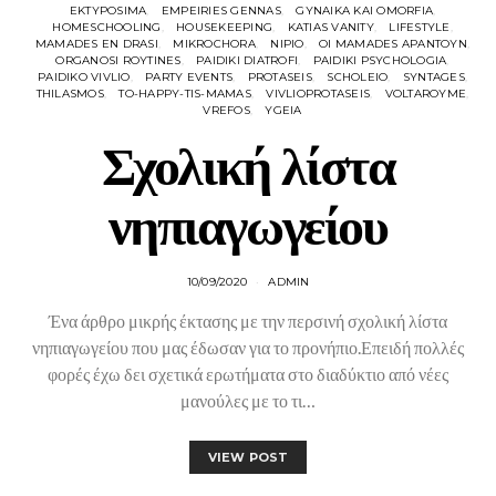
EKTYPOSIMA
EMPEIRIES GENNAS
GYNAIKA KAI OMORFIA
HOMESCHOOLING
HOUSEKEEPING
KATIAS VANITY
LIFESTYLE
MAMADES EN DRASI
MIKROCHORA
NIPIO
OI MAMADES APANTOYN
ORGANOSI ROYTINES
PAIDIKI DIATROFI
PAIDIKI PSYCHOLOGIA
PAIDIKO VIVLIO
PARTY EVENTS
PROTASEIS
SCHOLEIO
SYNTAGES
THILASMOS
TO-HAPPY-TIS-MAMAS
VIVLIOPROTASEIS
VOLTAROYME
VREFOS
YGEIA
Σχολική λίστα
νηπιαγωγείου
10/09/2020
ADMIN
Ένα άρθρο μικρής έκτασης με την περσινή σχολική λίστα
νηπιαγωγείου που μας έδωσαν για το προνήπιο.Επειδή πολλές
φορές έχω δει σχετικά ερωτήματα στο διαδύκτιο από νέες
μανούλες με το τι…
VIEW POST