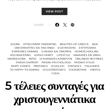
VIEW POST
SHARE
AGORA
ATTACHMENT PARENTING
BEAUTIES-OF-GREECE
BLW
DRASTIRIOTITES KAI PAICHNIDI
EGKYMOSYNI
EKTYPOSIMA
EMPEIRIES GENNAS
GYNAIKA KAI OMORFIA
HOMESCHOOLING
HOUSEKEEPING
KATIAS VANITY
LIFESTYLE
MAMADES EN DRASI
MIKROCHORA
NIPIO
OI MAMADES APANTOYN
ORGANOSI ROYTINES
PAIDIKI DIATROFI
PAIDIKI PSYCHOLOGIA
PAIDIKO VIVLIO
PARTY EVENTS
PROTASEIS
SCHOLEIO
SYNTAGES
THILASMOS
TO-HAPPY-TIS-MAMAS
VIVLIOPROTASEIS
VOLTAROYME
VREFOS
YGEIA
5 τέλειες συνταγές για
χριστουγεννιάτικα