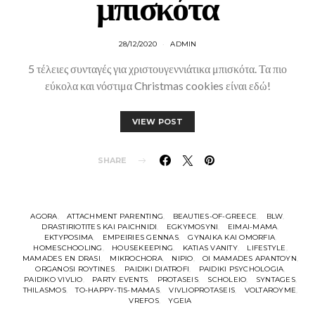
μπισκότα
28/12/2020
ADMIN
5 τέλειες συνταγές για χριστουγεννιάτικα μπισκότα. Τα πιο
εύκολα και νόστιμα Christmas cookies είναι εδώ!
VIEW POST
SHARE
AGORA
ATTACHMENT PARENTING
BEAUTIES-OF-GREECE
BLW
DRASTIRIOTITES KAI PAICHNIDI
EGKYMOSYNI
EIMAI-MAMA
EKTYPOSIMA
EMPEIRIES GENNAS
GYNAIKA KAI OMORFIA
HOMESCHOOLING
HOUSEKEEPING
KATIAS VANITY
LIFESTYLE
MAMADES EN DRASI
MIKROCHORA
NIPIO
OI MAMADES APANTOYN
ORGANOSI ROYTINES
PAIDIKI DIATROFI
PAIDIKI PSYCHOLOGIA
PAIDIKO VIVLIO
PARTY EVENTS
PROTASEIS
SCHOLEIO
SYNTAGES
THILASMOS
TO-HAPPY-TIS-MAMAS
VIVLIOPROTASEIS
VOLTAROYME
VREFOS
YGEIA