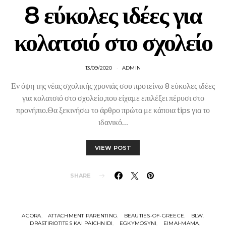
8 εύκολες ιδέες για
κολατσιό στο σχολείο
13/09/2020
ADMIN
Εν όψη της νέας σχολικής χρονιάς σου προτείνω 8 εύκολες ιδέες
για κολατσιό στο σχολείο,που είχαμε επιλέξει πέρυσι στο
προνήπιο.Θα ξεκινήσω το άρθρο πρώτα με κάποια tips για το
ιδανικό…
VIEW POST
SHARE
AGORA
ATTACHMENT PARENTING
BEAUTIES-OF-GREECE
BLW
DRASTIRIOTITES KAI PAICHNIDI
EGKYMOSYNI
EIMAI-MAMA