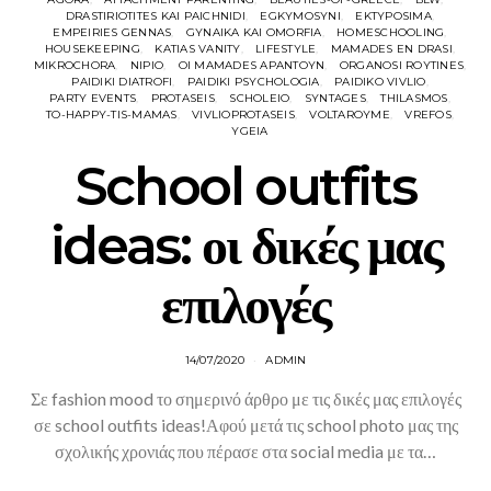
DRASTIRIOTITES KAI PAICHNIDI
EGKYMOSYNI
EKTYPOSIMA
EMPEIRIES GENNAS
GYNAIKA KAI OMORFIA
HOMESCHOOLING
HOUSEKEEPING
KATIAS VANITY
LIFESTYLE
MAMADES EN DRASI
MIKROCHORA
NIPIO
OI MAMADES APANTOYN
ORGANOSI ROYTINES
PAIDIKI DIATROFI
PAIDIKI PSYCHOLOGIA
PAIDIKO VIVLIO
PARTY EVENTS
PROTASEIS
SCHOLEIO
SYNTAGES
THILASMOS
TO-HAPPY-TIS-MAMAS
VIVLIOPROTASEIS
VOLTAROYME
VREFOS
YGEIA
School outfits
ideas: οι δικές μας
επιλογές
14/07/2020
ADMIN
Σε fashion mood το σημερινό άρθρο με τις δικές μας επιλογές
σε school outfits ideas!Αφού μετά τις school photo μας της
σχολικής χρονιάς που πέρασε στα social media με τα…