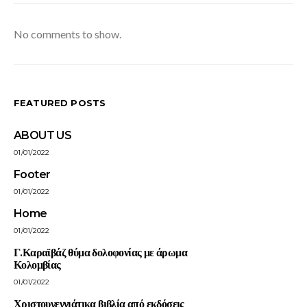
No comments to show.
FEATURED POSTS
ABOUT US
01/01/2022
Footer
01/01/2022
Home
01/01/2022
Γ.Καραϊβάζ θύμα δολοφονίας με άρωμα
Κολομβίας
01/01/2022
Χριστουγεννιάτικα βιβλία από εκδόσεις