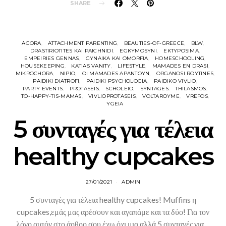
SHARE
AGORA
ATTACHMENT PARENTING
BEAUTIES-OF-GREECE
BLW
DRASTIRIOTITES KAI PAICHNIDI
EGKYMOSYNI
EKTYPOSIMA
EMPEIRIES GENNAS
GYNAIKA KAI OMORFIA
HOMESCHOOLING
HOUSEKEEPING
KATIAS VANITY
LIFESTYLE
MAMADES EN DRASI
MIKROCHORA
NIPIO
OI MAMADES APANTOYN
ORGANOSI ROYTINES
PAIDIKI DIATROFI
PAIDIKI PSYCHOLOGIA
PAIDIKO VIVLIO
PARTY EVENTS
PROTASEIS
SCHOLEIO
SYNTAGES
THILASMOS
TO-HAPPY-TIS-MAMAS
VIVLIOPROTASEIS
VOLTAROYME
VREFOS
YGEIA
5 συνταγές για τέλεια
healthy cupcakes
27/01/2021
ADMIN
5 συνταγές για τέλεια healthy cupcakes! Muffins η
cupcakes,εμάς μας αρέσουν και αγαπάμε και τα δύο! Για τον
λόγο αυτόν στο άρθρο σου έχω όχι μια αλλά 5 συνταγές για…