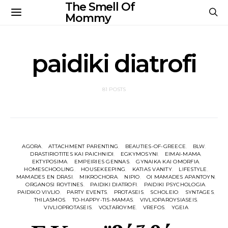
The Smell Of
Mommy
paidiki diatrofi
81 POSTS
AGORA
ATTACHMENT PARENTING
BEAUTIES-OF-GREECE
BLW
DRASTIRIOTITES KAI PAICHNIDI
EGKYMOSYNI
EIMAI-MAMA
EKTYPOSIMA
EMPEIRIES GENNAS
GYNAIKA KAI OMORFIA
HOMESCHOOLING
HOUSEKEEPING
KATIAS VANITY
LIFESTYLE
MAMADES EN DRASI
MIKROCHORA
NIPIO
OI MAMADES APANTOYN
ORGANOSI ROYTINES
PAIDIKI DIATROFI
PAIDIKI PSYCHOLOGIA
PAIDIKO VIVLIO
PARTY EVENTS
PROTASEIS
SCHOLEIO
SYNTAGES
THILASMOS
TO-HAPPY-TIS-MAMAS
VIVLIOPAROYSIASEIS
VIVLIOPROTASEIS
VOLTAROYME
VREFOS
YGEIA