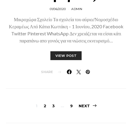
01/06/2020
ADMIN
Μικροχώρα Σχολείο Τα σχολεία του αύριο/Νομοσχέδιο
Κεραμέως Από Κάτια Κωττάκη – 1 Ιουνίου, 2020 Facebook
Twitter Pinterest WhatsApp Δεν χρειάζεται να είσαι κάτι
παραπάνω απο γονιός για να νιώσεις εκνευρισμό…
VIEW POST
SHARE
Posts
1
2
3
…
9
NEXT
pagination