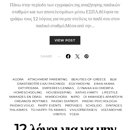
Πάνω στην περίοδο των εγγραφών,της αναζήτησης παιδικών
σταθμών και των αποτελεσμάτων μέσω ΕΣΠΑ,θέλησα να
γράψω τους 12 λόγους για να μην στείλεις το παιδί σου στον
παιδικό σταθμό.Μέσα από την…
VIEW POST
SHARE
AGORA
ATTACHMENT PARENTING
BEAUTIES-OF-GREECE
BLW
DRASTIRIOTITES KAI PAICHNIDI
EGKYMOSYNI
EIMAI-MAMA
EKTYPOSIMA
EMPEIRIES GENNAS
GYNAIKA KAI OMORFIA
HOMESCHOOLING
HOUSEKEEPING
KATIAS VANITY
LIFESTYLE
MAMADES EN DRASI
MIKROCHORA
NIPIO
OI MAMADES APANTOYN
ORGANOSI ROYTINES
PAIDIKI DIATROFI
PAIDIKI PSYCHOLOGIA
PAIDIKO VIVLIO
PARTY EVENTS
PROTASEIS
SCHOLEIO
SYNTAGES
THILASMOS
TO-HAPPY-TIS-MAMAS
VIVLIOPROTASEIS
VOLTAROYME
VREFOS
YGEIA
12 λόγοι για να μην