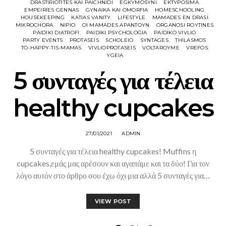
DRASTIRIOTITES KAI PAICHNIDI
EGKYMOSYNI
EKTYPOSIMA
EMPEIRIES GENNAS
GYNAIKA KAI OMORFIA
HOMESCHOOLING
HOUSEKEEPING
KATIAS VANITY
LIFESTYLE
MAMADES EN DRASI
MIKROCHORA
NIPIO
OI MAMADES APANTOYN
ORGANOSI ROYTINES
PAIDIKI DIATROFI
PAIDIKI PSYCHOLOGIA
PAIDIKO VIVLIO
PARTY EVENTS
PROTASEIS
SCHOLEIO
SYNTAGES
THILASMOS
TO-HAPPY-TIS-MAMAS
VIVLIOPROTASEIS
VOLTAROYME
VREFOS
YGEIA
5 συνταγές για τέλεια
healthy cupcakes
27/01/2021
ADMIN
5 συνταγές για τέλεια healthy cupcakes! Muffins η
cupcakes,εμάς μας αρέσουν και αγαπάμε και τα δύο! Για τον
λόγο αυτόν στο άρθρο σου έχω όχι μια αλλά 5 συνταγές για…
VIEW POST