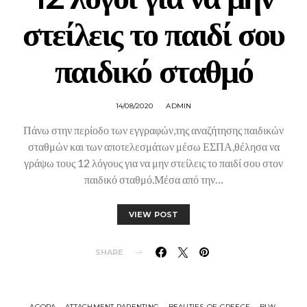
στείλεις το παιδί σου
παιδικό σταθμό
14/08/2020
ADMIN
Πάνω στην περίοδο των εγγραφών,της αναζήτησης παιδικών
σταθμών και των αποτελεσμάτων μέσω ΕΣΠΑ,θέλησα να
γράψω τους 12 λόγους για να μην στείλεις το παιδί σου στον
παιδικό σταθμό.Μέσα από την…
VIEW POST
SHARE
AGORA
ATTACHMENT PARENTING
BEAUTIES-OF-GREECE
BLW