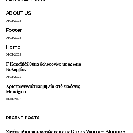
ABOUT US
01/01/2022
Footer
01/01/2022
Home
01/01/2022
Γ.Καραϊβάζ θύμα δολοφονίας με άρωμα
Κολομβίας
01/01/2022
Χριστουγεννιάτικα βιβλία από εκδόσεις
Μεταίχμιο
01/01/2022
RECENT POSTS
Συνέντευξη που παραχώρησα στις Greek Women Bloggers