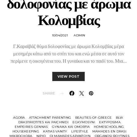
δολοφονίας με άρωμα
Κολομβίας
10/04/2021
ADMIN
Γ.Καραϊβάζ θύμα δολοφονίας με άρωμα Κολομβίας μέρα
μεσημέρι κάτω από το σπίτι του και ενώ μέσα σε αυτό τον
περίμενε η οικογένεια του. Η γυναίκα και το παιδί του. Μια…
VIEW POST
SHARE
AGORA
ATTACHMENT PARENTING
BEAUTIES-OF-GREECE
BLW
DRASTIRIOTITES KAI PAICHNIDI
EGKYMOSYNI
EKTYPOSIMA
EMPEIRIES GENNAS
GYNAIKA KAI OMORFIA
HOMESCHOOLING
HOUSEKEEPING
KATIAS VANITY
LIFESTYLE
MAMADES EN DRASI
MIKROCHORA
NIPIO
OI MAMADES APANTOYN
ORGANOSI ROYTINES