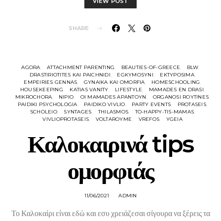
VIEW POST
SHARE
AGORA
ATTACHMENT PARENTING
BEAUTIES-OF-GREECE
BLW
DRASTIRIOTITES KAI PAICHNIDI
EGKYMOSYNI
EKTYPOSIMA
EMPEIRIES GENNAS
GYNAIKA KAI OMORFIA
HOMESCHOOLING
HOUSEKEEPING
KATIAS VANITY
LIFESTYLE
MAMADES EN DRASI
MIKROCHORA
NIPIO
OI MAMADES APANTOYN
ORGANOSI ROYTINES
PAIDIKI PSYCHOLOGIA
PAIDIKO VIVLIO
PARTY EVENTS
PROTASEIS
SCHOLEIO
SYNTAGES
THILASMOS
TO-HAPPY-TIS-MAMAS
VIVLIOPROTASEIS
VOLTAROYME
VREFOS
YGEIA
Καλοκαιρινά tips
ομορφιάς
11/06/2021
ADMIN
Το Καλοκαίρι είναι εδώ και εσυ χρειάζεσαι σίγουρα να ξέρεις τα