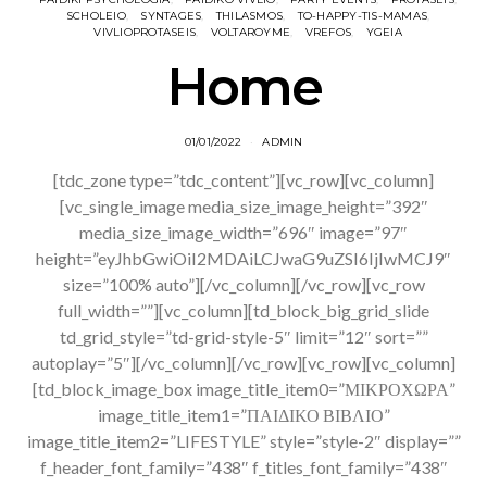
SCHOLEIO
SYNTAGES
THILASMOS
TO-HAPPY-TIS-MAMAS
VIVLIOPROTASEIS
VOLTAROYME
VREFOS
YGEIA
Home
01/01/2022
ADMIN
[tdc_zone type=”tdc_content”][vc_row][vc_column]
[vc_single_image media_size_image_height=”392″
media_size_image_width=”696″ image=”97″
height=”eyJhbGwiOiI2MDAiLCJwaG9uZSI6IjIwMCJ9″
size=”100% auto”][/vc_column][/vc_row][vc_row
full_width=””][vc_column][td_block_big_grid_slide
td_grid_style=”td-grid-style-5″ limit=”12″ sort=””
autoplay=”5″][/vc_column][/vc_row][vc_row][vc_column]
[td_block_image_box image_title_item0=”ΜΙΚΡΟΧΩΡΑ”
image_title_item1=”ΠΑΙΔΙΚΟ ΒΙΒΛΙΟ”
image_title_item2=”LIFESTYLE” style=”style-2″ display=””
f_header_font_family=”438″ f_titles_font_family=”438″