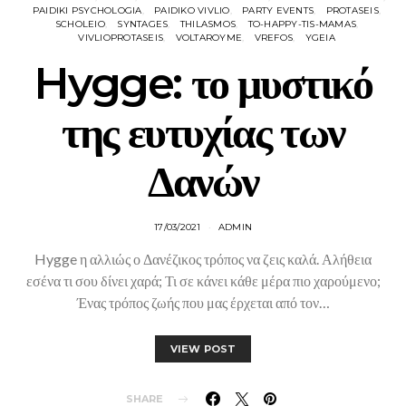
PAIDIKI PSYCHOLOGIA
PAIDIKO VIVLIO
PARTY EVENTS
PROTASEIS
SCHOLEIO
SYNTAGES
THILASMOS
TO-HAPPY-TIS-MAMAS
VIVLIOPROTASEIS
VOLTAROYME
VREFOS
YGEIA
Hygge: το μυστικό
της ευτυχίας των
Δανών
17/03/2021
ADMIN
Hygge η αλλιώς ο Δανέζικος τρόπος να ζεις καλά. Αλήθεια
εσένα τι σου δίνει χαρά; Τι σε κάνει κάθε μέρα πιο χαρούμενο;
Ένας τρόπος ζωής που μας έρχεται από τον…
VIEW POST
SHARE