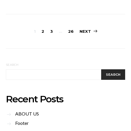
Posts
1
2
3
…
26
NEXT
pagination
SEARCH
SEARCH
Recent Posts
ABOUT US
Footer