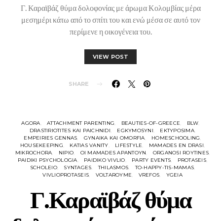
Γ. Καραϊβάζ θύμα δολοφονίας με άρωμα Κολομβίας μέρα
μεσημέρι κάτω από το σπίτι του και ενώ μέσα σε αυτό τον
περίμενε η οικογένεια του.
VIEW POST
SHARE
AGORA
ATTACHMENT PARENTING
BEAUTIES-OF-GREECE
BLW
DRASTIRIOTITES KAI PAICHNIDI
EGKYMOSYNI
EKTYPOSIMA
EMPEIRIES GENNAS
GYNAIKA KAI OMORFIA
HOMESCHOOLING
HOUSEKEEPING
KATIAS VANITY
LIFESTYLE
MAMADES EN DRASI
MIKROCHORA
NIPIO
OI MAMADES APANTOYN
ORGANOSI ROYTINES
PAIDIKI PSYCHOLOGIA
PAIDIKO VIVLIO
PARTY EVENTS
PROTASEIS
SCHOLEIO
SYNTAGES
THILASMOS
TO-HAPPY-TIS-MAMAS
VIVLIOPROTASEIS
VOLTAROYME
VREFOS
YGEIA
Γ.Καραϊβάζ θύμα