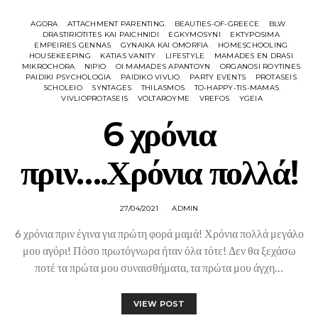
AGORA
ATTACHMENT PARENTING
BEAUTIES-OF-GREECE
BLW
DRASTIRIOTITES KAI PAICHNIDI
EGKYMOSYNI
EKTYPOSIMA
EMPEIRIES GENNAS
GYNAIKA KAI OMORFIA
HOMESCHOOLING
HOUSEKEEPING
KATIAS VANITY
LIFESTYLE
MAMADES EN DRASI
MIKROCHORA
NIPIO
OI MAMADES APANTOYN
ORGANOSI ROYTINES
PAIDIKI PSYCHOLOGIA
PAIDIKO VIVLIO
PARTY EVENTS
PROTASEIS
SCHOLEIO
SYNTAGES
THILASMOS
TO-HAPPY-TIS-MAMAS
VIVLIOPROTASEIS
VOLTAROYME
VREFOS
YGEIA
6 χρόνια
πριν….Χρόνια πολλά!
27/04/2021
ADMIN
6 χρόνια πριν έγινα για πρώτη φορά μαμά! Χρόνια πολλά μεγάλο
μου αγόρι! Πόσο πρωτόγνωρα ήταν όλα τότε! Δεν θα ξεχάσω
ποτέ τα πρώτα μου συναισθήματα, τα πρώτα μου άγχη…
VIEW POST