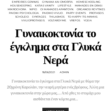
EMPEIRIES GENNAS
GYNAIKA KAI OMORFIA
HOMESCHOOLING
HOUSEKEEPING
KATIAS VANITY
LIFESTYLE
MAMADES EN DRASI
MIKROCHORA
NIPIO
OI MAMADES APANTOYN
ORGANOSI ROYTINES
PAIDIKI PSYCHOLOGIA
PAIDIKO VIVLIO
PARTY EVENTS
PROTASEIS
SCHOLEIO
SYNTAGES
THILASMOS
TO-HAPPY-TIS-MAMAS
VIVLIOPROTASEIS
VOLTAROYME
VREFOS
YGEIA
Γυναικοκτονία το
έγκλημα στα Γλυκά
Νερά
18/06/2021
ADMIN
Γυναικοκτονία το έγκλημα στα Γλυκά Νερά με θύμα την
20χρόνη Καρολάιν, την νεαρή μητέρα ενός βρέφους. Άλλη μια
γυναικοκτονία στην χώρα μας…. Από χθες το στομάχι μου
αισθάνεται έναν κόμπο,μια…