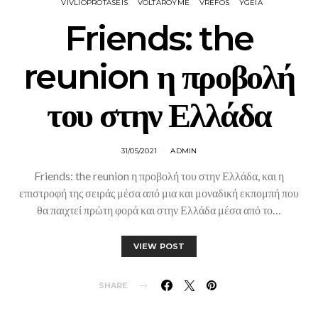
VIVLIOPROTASEIS
VOLTAROYME
VREFOS
YGEIA
Friends: the
reunion η προβολή
του στην Ελλάδα
31/05/2021
ADMIN
Friends: the reunion η προβολή του στην Ελλάδα, και η
επιστροφή της σειράς μέσα από μια και μοναδική εκπομπή που
θα παιχτεί πρώτη φορά και στην Ελλάδα μέσα από το…
VIEW POST
SHARE