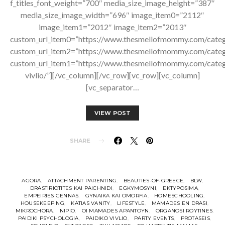
f_titles_font_weight=”700″ media_size_image_height=”387″
media_size_image_width=”696″ image_item0=”2112″
image_item1=”2012″ image_item2=”2013″
custom_url_item0=”https://www.thesmellofmommy.com/categ
custom_url_item2=”https://www.thesmellofmommy.com/catego
custom_url_item1=”https://www.thesmellofmommy.com/categ
vivlio/”][/vc_column][/vc_row][vc_row][vc_column]
[vc_separator…
VIEW POST
SHARE
AGORA
ATTACHMENT PARENTING
BEAUTIES-OF-GREECE
BLW
DRASTIRIOTITES KAI PAICHNIDI
EGKYMOSYNI
EKTYPOSIMA
EMPEIRIES GENNAS
GYNAIKA KAI OMORFIA
HOMESCHOOLING
HOUSEKEEPING
KATIAS VANITY
LIFESTYLE
MAMADES EN DRASI
MIKROCHORA
NIPIO
OI MAMADES APANTOYN
ORGANOSI ROYTINES
PAIDIKI PSYCHOLOGIA
PAIDIKO VIVLIO
PARTY EVENTS
PROTASEIS