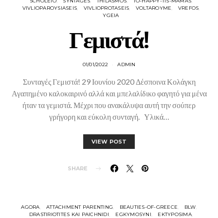
SCHOLEIO
SYNTAGES
THILASMOS
TO-HAPPY-TIS-MAMAS
VIVLIOPAROYSIASEIS
VIVLIOPROTASEIS
VOLTAROYME
VREFOS
YGEIA
Γεμιστά!
01/01/2022
ADMIN
Συνταγές Γεμιστά! 29 Ιουνίου 2020 Δέσποινα Κολάγκη
Αγαπημένο καλοκαιρινό αλλά και μπελαλίδικο φαγητό για μένα
ήταν τα γεμιστά. Μέχρι που ανακάλυψα αυτή την σούπερ
γρήγορη και εύκολη συνταγή. Υλικά…
VIEW POST
SHARE
AGORA
ATTACHMENT PARENTING
BEAUTIES-OF-GREECE
BLW
DRASTIRIOTITES KAI PAICHNIDI
EGKYMOSYNI
EKTYPOSIMA