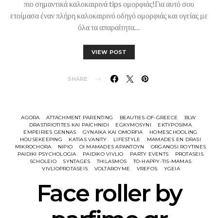
πιο σημαντικά καλοκαιρινά tips ομορφιάς!Για αυτό σου
ετοίμασα έναν πλήρη καλοκαιρινό οδηγό ομορφιάς και υγείας με
όλα τα απαραίτητα…
VIEW POST
SHARE
AGORA
ATTACHMENT PARENTING
BEAUTIES-OF-GREECE
BLW
DRASTIRIOTITES KAI PAICHNIDI
EGKYMOSYNI
EKTYPOSIMA
EMPEIRIES GENNAS
GYNAIKA KAI OMORFIA
HOMESCHOOLING
HOUSEKEEPING
KATIAS VANITY
LIFESTYLE
MAMADES EN DRASI
MIKROCHORA
NIPIO
OI MAMADES APANTOYN
ORGANOSI ROYTINES
PAIDIKI PSYCHOLOGIA
PAIDIKO VIVLIO
PARTY EVENTS
PROTASEIS
SCHOLEIO
SYNTAGES
THILASMOS
TO-HAPPY-TIS-MAMAS
VIVLIOPROTASEIS
VOLTAROYME
VREFOS
YGEIA
Face roller by