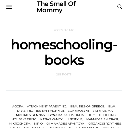
The Smell Of
Mommy
POSTS BY TAG
homeschooling-
books
253 POSTS
AGORA
ATTACHMENT PARENTING
BEAUTIES-OF-GREECE
BLW
DRASTIRIOTITES KAI PAICHNIDI
EGKYMOSYNI
EKTYPOSIMA
EMPEIRIES GENNAS
GYNAIKA KAI OMORFIA
HOMESCHOOLING
HOUSEKEEPING
KATIAS VANITY
LIFESTYLE
MAMADES EN DRASI
MIKROCHORA
NIPIO
OI MAMADES APANTOYN
ORGANOSI ROYTINES
PAIDIKI PSYCHOLOGIA
PAIDIKO VIVLIO
PARTY EVENTS
PROTASEIS