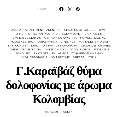
SHARE
AGORA
ATTACHMENT PARENTING
BEAUTIES-OF-GREECE
BLW
DRASTIRIOTITES KAI PAICHNIDI
EGKYMOSYNI
EKTYPOSIMA
EMPEIRIES GENNAS
GYNAIKA KAI OMORFIA
HOMESCHOOLING
HOUSEKEEPING
KATIAS VANITY
LIFESTYLE
MAMADES EN DRASI
MIKROCHORA
NIPIO
OI MAMADES APANTOYN
ORGANOSI ROYTINES
PAIDIKI PSYCHOLOGIA
PAIDIKO VIVLIO
PARTY EVENTS
PROTASEIS
SCHOLEIO
SYNTAGES
THILASMOS
TO-HAPPY-TIS-MAMAS
VIVLIOPROTASEIS
VOLTAROYME
VREFOS
YGEIA
Γ.Καραϊβάζ θύμα
δολοφονίας με άρωμα
Κολομβίας
10/04/2021
ADMIN