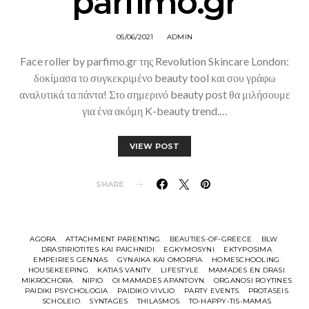
parfimo.gr
05/06/2021
ADMIN
Face roller by parfimo.gr της Revolution Skincare London:
δοκίμασα το συγκεκριμένο beauty tool και σου γράφω
αναλυτικά τα πάντα! Στο σημερινό beauty post θα μιλήσουμε
για ένα ακόμη K-beauty trend.…
VIEW POST
SHARE
AGORA
ATTACHMENT PARENTING
BEAUTIES-OF-GREECE
BLW
DRASTIRIOTITES KAI PAICHNIDI
EGKYMOSYNI
EKTYPOSIMA
EMPEIRIES GENNAS
GYNAIKA KAI OMORFIA
HOMESCHOOLING
HOUSEKEEPING
KATIAS VANITY
LIFESTYLE
MAMADES EN DRASI
MIKROCHORA
NIPIO
OI MAMADES APANTOYN
ORGANOSI ROYTINES
PAIDIKI PSYCHOLOGIA
PAIDIKO VIVLIO
PARTY EVENTS
PROTASEIS
SCHOLEIO
SYNTAGES
THILASMOS
TO-HAPPY-TIS-MAMAS