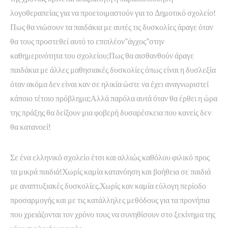
λογοθεραπείας για να προετοιμαστούν για το Δημοτικό σχολείο!
Πως θα νιώσουν τα παιδάκια με αυτές τις δυσκολίες άραγε όταν
θα τους προστεθεί αυτό το επιπλέον”άγχος”στην
καθημερινότητα του σχολείου;Πως θα αισθανθούν άραγε
παιδάκια με άλλες μαθησιακές δυσκολίες όπως είναι η δυσλεξία
όταν ακόμα δεν είναι καν σε ηλικία ώστε να έχει αναγνωριστεί
κάποιο τέτοιο πρόβλημα;Αλλά παρόλα αυτά όταν θα έρθει η ώρα
της πράξης θα δείξουν μια φοβερή δυσαρέσκεια που κανείς δεν
θα κατανοεί!
Σε ένα ελληνικό σχολείο έτσι και αλλιώς καθόλου φιλικό προς
τα μικρά παιδιά!Χωρίς καμία κατανόηση και βοήθεια σε παιδιά
με αναπτυξιακές δυσκολίες.Χωρίς καν καμία εύλογη περίοδο
προσαρμογής και με τις κατάλληλες μεθόδους για τα προνήπια
που χρειάζονται τον χρόνο τους να συνηθίσουν στο ξεκίνημα της