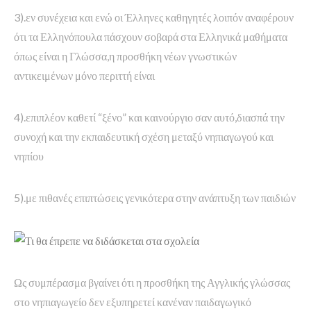
3).εν συνέχεια και ενώ οι Έλληνες καθηγητές λοιπόν αναφέρουν
ότι τα Ελληνόπουλα πάσχουν σοβαρά στα Ελληνικά μαθήματα
όπως είναι η Γλώσσα,η προσθήκη νέων γνωστικών
αντικειμένων μόνο περιττή είναι
4).επιπλέον καθετί “ξένο” και καινούργιο σαν αυτό,διασπά την
συνοχή και την εκπαιδευτική σχέση μεταξύ νηπιαγωγού και
νηπίου
5).με πιθανές επιπτώσεις γενικότερα στην ανάπτυξη των παιδιών
Ως συμπέρασμα βγαίνει ότι η προσθήκη της Αγγλικής γλώσσας
στο νηπιαγωγείο δεν εξυπηρετεί κανέναν παιδαγωγικό