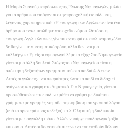
Η Μαρία Σπανού, εκπρόσωπος της Ένωσης Νηπιαγωγών, μιλάει
για τα άρθρα που εισάγονται στην προσχολική εκπαίδευση,
λέγοντας χαρακτηριστικά: «Η εισαγωγή των Αγγλικών είναι ένα
άρθρο που ενσωματώθηκε στο σχέδιο νόμου. Ωστόσο, η
εισαγωγή Αγγλικών όπως γίνεται αναφορά στο πολυνομοσχέδιο
δε θα γίνει με συστηματικό τρόπο, αλλά θα είναι μια
καλλιέργεια. Εμείς οι νηπιαγωγοί λέμε το εξής: Στο Νηπιαγωγείο
γίνεται μια άλλη δουλειά. Στόχος του Νηπιαγωγείου είναι η
απόκτηση δεξιοτήτων γραμματισμού στα παιδιά 4-6 ετών.
Αυτές οι γνώσεις είναι απαραίτητες ώστε το παιδί να διδαχτεί
ανάγνωση και γραφή στο Δημοτικό. Στο Νηπιαγωγείο, γίνεται
προσπάθεια ώστε το παιδί να μάθει να γράφει με δικά του
γράμματα με γραμμές, να μάθει τη σύμβαση του γραπτού λόγου
(από τα αριστερά προς τα δεξιά) κ.τ.λ. Όλη αυτή η διαδικασία
γίνεται με παιγνιώδη τρόπο. Αλλά ενυπάρχει παιδαγωγική αξία
και ουσία. Αυτές οι δραστηριότητες για να επιτευχθούν θέλουν