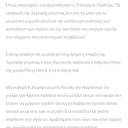
Όπως υποστηρίζει η κυβέρνηση και το Υπουργείο Παιδείας: “Η
εισαγωγή της Αγγλικής γλώσσας δεν γίνεται μόνο για το
γλωσσικό κομμάτι αλλά και την ολόπλευρη ανάπτυξη των
ικανοτήτων των νηπίων και την ταυτότητα του ενεργού πολίτη
στο σύγχρονο πολυπολιτισμικό περιβάλλον.”
Επίσης αναφέρεται ως φοβερό επιχείρημα η ύπαρξη της
Αγγλικής γλώσσας στους ιδιωτικούς παιδικούς σταθμούς/νήπια
της χώρας!Να γελάσεις η να κλάψεις πια;
Μα σοβαρά Κ.Κεραμέως μου;Να σας υπενθυμίσουμε ότι
μιλάμε για 4χρονα παιδάκια πολλά μεταξύ αυτών που ακόμα δεν
ξέρουν να γράφουν σχεδόν τίποτα,να διαβάζουν σχεδόν τίποτα
φυσικά αλλά ούτε καν να μιλάνε Ελληνικά!Πολλά παιδιά
πηγαίνουν στο νήπιο με προβλήματα στον λόγο που στην πορεία
της χρονιάς κρίνεται απαραίτητη η παρακολούθηση