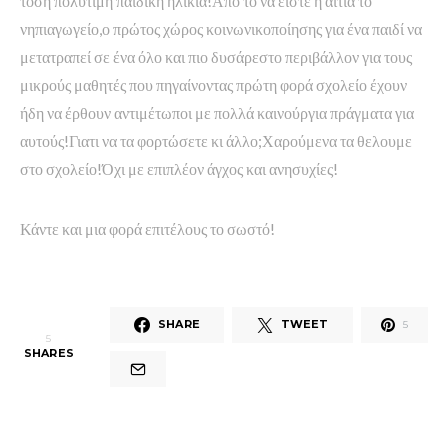
τόση πολύτιμη παιδική ηλικία!Απο το να είστε η αιτία το
νηπιαγωγείο,ο πρώτος χώρος κοινωνικοποίησης για ένα παιδί να
μετατραπεί σε ένα όλο και πιο δυσάρεστο περιβάλλον για τους
μικρούς μαθητές που πηγαίνοντας πρώτη φορά σχολείο έχουν
ήδη να έρθουν αντιμέτωποι με πολλά καινούργια πράγματα για
αυτούς!Γιατι να τα φορτώσετε κι άλλο;Χαρούμενα τα θελουμε
στο σχολείο!Όχι με επιπλέον άγχος και ανησυχίες!
Κάντε και μια φορά επιτέλους το σωστό!
SHARE
TWEET
5
5
SHARES