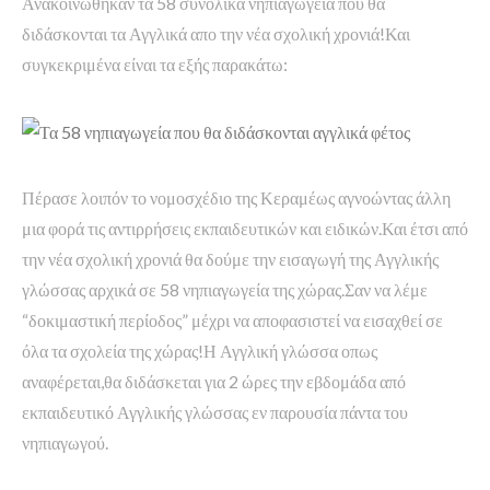
Ανακοινώθηκαν τα 58 συνολικά νηπιαγωγεία που θα
διδάσκονται τα Αγγλικά απο την νέα σχολική χρονιά!Και
συγκεκριμένα είναι τα εξής παρακάτω:
Πέρασε λοιπόν το νομοσχέδιο της Κεραμέως αγνοώντας άλλη
μια φορά τις αντιρρήσεις εκπαιδευτικών και ειδικών.Και έτσι από
την νέα σχολική χρονιά θα δούμε την εισαγωγή της Αγγλικής
γλώσσας αρχικά σε 58 νηπιαγωγεία της χώρας.Σαν να λέμε
“δοκιμαστική περίοδος” μέχρι να αποφασιστεί να εισαχθεί σε
όλα τα σχολεία της χώρας!Η Αγγλική γλώσσα οπως
αναφέρεται,θα διδάσκεται για 2 ώρες την εβδομάδα από
εκπαιδευτικό Αγγλικής γλώσσας εν παρουσία πάντα του
νηπιαγωγού.