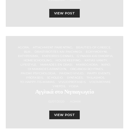
VIEW POST
AGORA
ATTACHMENT PARENTING
BEAUTIES-OF-GREECE
BLW
DRASTIRIOTITES KAI PAICHNIDI
EGKYMOSYNI
EKTYPOSIMA
EMPEIRIES GENNAS
GYNAIKA KAI OMORFIA
HOMESCHOOLING
HOUSEKEEPING
KATIAS VANITY
LIFESTYLE
MAMADES EN DRASI
MIKROCHORA
NIPIO
OI MAMADES APANTOYN
ORGANOSI ROYTINES
PAIDIKI PSYCHOLOGIA
PAIDIKO VIVLIO
PARTY EVENTS
PROTASEIS
SCHOLEIO
SYNTAGES
THILASMOS
TO-HAPPY-TIS-MAMAS
VIVLIOPROTASEIS
VOLTAROYME
VREFOS
YGEIA
Αγγλικά στο Νηπιαγωγείο
02/07/2020
ADMIN
VIEW POST