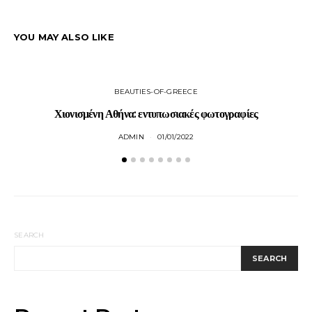
YOU MAY ALSO LIKE
BEAUTIES-OF-GREECE
Χιονισμένη Αθήνα: εντυπωσιακές φωτογραφίες
M
ADMIN
01/01/2022
SEARCH
SEARCH