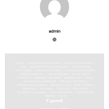
admin
AGORA
ATTACHMENT PARENTING
BEAUTIES-OF-GREECE
BLW
DRASTIRIOTITES KAI PAICHNIDI
EGKYMOSYNI
EKTYPOSIMA
EMPEIRIES GENNAS
GYNAIKA KAI OMORFIA
HOMESCHOOLING
HOUSEKEEPING
KATIAS VANITY
LIFESTYLE
MAMADES EN DRASI
MIKROCHORA
NIPIO
OI MAMADES APANTOYN
ORGANOSI ROYTINES
PAIDIKI PSYCHOLOGIA
PAIDIKO VIVLIO
PARTY EVENTS
PROTASEIS
SCHOLEIO
SYNTAGES
THILASMOS
TO-HAPPY-TIS-MAMAS
VIVLIOPROTASEIS
VOLTAROYME
VREFOS
YGEIA
Γεμιστά!
29/06/2020
ADMIN