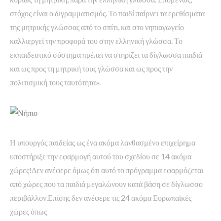
στόχος είναι ο διγραμματισμός. Το παιδί παίρνει τα ερεθίσματα
της μητρικής γλώσσας από το σπίτι, και στο νηπιαγωγείο
καλλιεργεί την προφορά του στην ελληνική γλώσσα. Το
εκπαιδευτικό σύστημα πρέπει να στηρίζει τα δίγλωσσα παιδιά
και ως προς τη μητρική τους γλώσσα και ως προς την
πολιτισμική τους ταυτότητα».
Η υπουργός παιδείας ως ένα ακόμα λανθασμένο επιχείρημα
υποστήριξε την εφαρμογή αυτού του σχεδίου σε 14 ακόμα
χώρες!Δεν ανέφερε όμως ότι αυτό το πρόγραμμα εφαρμόζεται
από χώρες που τα παιδιά μεγαλώνουν κατά βάση σε δίγλωσσο
περιβάλλον.Επίσης δεν ανέφερε τις 24 ακόμα Ευρωπαϊκές
χώρες όπως