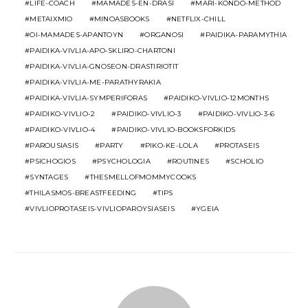
LIFE-COACH
MAMADES-EN-DRASI
MARI-KONDO-METHOD
METAIXMIO
MINOASBOOKS
NETFLIX-CHILL
OI-MAMADES-APANTOYN
ORGANOSI
PAIDIKA-PARAMYTHIA
PAIDIKA-VIVLIA-APO-SKLIRO-CHARTONI
PAIDIKA-VIVLIA-GNOSEON-DRASTIRIOTIT
PAIDIKA-VIVLIA-ME-PARATHYRAKIA
PAIDIKA-VIVLIA-SYMPERIFORAS
PAIDIKO-VIVLIO-12MONTHS
PAIDIKO-VIVLIO-2
PAIDIKO-VIVLIO-3
PAIDIKO-VIVLIO-3-6
PAIDIKO-VIVLIO-4
PAIDIKO-VIVLIO-BOOKSFORKIDS
PAROUSIASIS
PARTY
PIKO-KE-LOLA
PROTASEIS
PSICHOGIOS
PSYCHOLOGIA
ROUTINES
SCHOLIO
SYNTAGES
THESMELLOFMOMMYCOOKS
THILASMOS-BREASTFEEDING
TIPS
VIVLIOPROTASEIS-VIVLIOPAROYSIASEIS
YGEIA