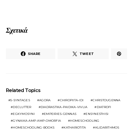
Σχετικά
SHARE
TWEET
Related Topics
5-SYNTAGES
AGORA
CHIROPIITA-IDI
CHRISTOUGENNA
DECLUTTER
DIADRASTIKA-PAIDIKA-VIVLIA
DIATROFI
EGKYMOSYNI
EMPEIRIES-GENNAS
ENSYNESTHISI
GYNAIKA-AMP-AMP-OMORFIA
HOMESCHOOLING
HOMESCHOOLING-BOOKS
KATHARIOTITA
KLIDARITHMOS