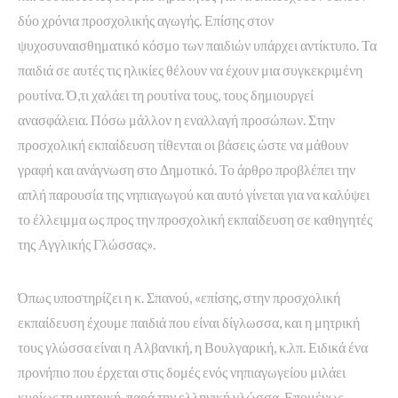
δύο χρόνια προσχολικής αγωγής. Επίσης στον
ψυχοσυναισθηματικό κόσμο των παιδιών υπάρχει αντίκτυπο. Τα
παιδιά σε αυτές τις ηλικίες θέλουν να έχουν μια συγκεκριμένη
ρουτίνα. Ό,τι χαλάει τη ρουτίνα τους, τους δημιουργεί
ανασφάλεια. Πόσω μάλλον η εναλλαγή προσώπων. Στην
προσχολική εκπαίδευση τίθενται οι βάσεις ώστε να μάθουν
γραφή και ανάγνωση στο Δημοτικό. Το άρθρο προβλέπει την
απλή παρουσία της νηπιαγωγού και αυτό γίνεται για να καλύψει
το έλλειμμα ως προς την προσχολική εκπαίδευση σε καθηγητές
της Αγγλικής Γλώσσας».
Όπως υποστηρίζει η κ. Σπανού, «επίσης, στην προσχολική
εκπαίδευση έχουμε παιδιά που είναι δίγλωσσα, και η μητρική
τους γλώσσα είναι η Αλβανική, η Βουλγαρική, κ.λπ. Ειδικά ένα
προνήπιο που έρχεται στις δομές ενός νηπιαγωγείου μιλάει
κυρίως τη μητρική, παρά την ελληνική γλώσσα. Επομένως,