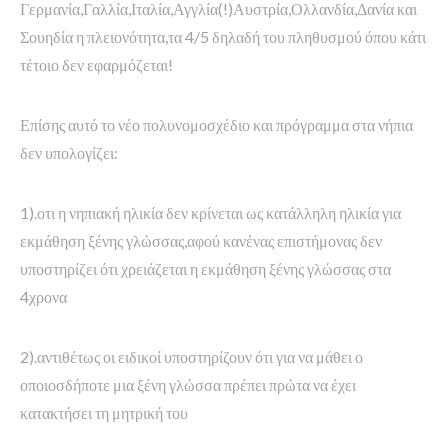
Γερμανία,Γαλλία,Ιταλία,Αγγλία(!)Αυστρία,Ολλανδία,Δανία και
Σουηδία η πλειονότητα,τα 4/5 δηλαδή του πληθυσμού όπου κάτι
τέτοιο δεν εφαρμόζεται!
Επίσης αυτό το νέο πολυνομοσχέδιο και πρόγραμμα στα νήπια
δεν υπολογίζει:
1).οτι η νηπιακή ηλικία δεν κρίνεται ως κατάλληλη ηλικία για
εκμάθηση ξένης γλώσσας,αφού κανένας επιστήμονας δεν
υποστηρίζει ότι χρειάζεται η εκμάθηση ξένης γλώσσας στα
4χρονα
2).αντιθέτως οι ειδικοί υποστηρίζουν ότι για να μάθει ο
οποιοσδήποτε μια ξένη γλώσσα πρέπει πρώτα να έχει
κατακτήσει τη μητρική του