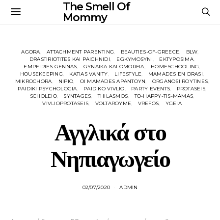
The Smell Of
Mommy
AGORA
ATTACHMENT PARENTING
BEAUTIES-OF-GREECE
BLW
DRASTIRIOTITES KAI PAICHNIDI
EGKYMOSYNI
EKTYPOSIMA
EMPEIRIES GENNAS
GYNAIKA KAI OMORFIA
HOMESCHOOLING
HOUSEKEEPING
KATIAS VANITY
LIFESTYLE
MAMADES EN DRASI
MIKROCHORA
NIPIO
OI MAMADES APANTOYN
ORGANOSI ROYTINES
PAIDIKI PSYCHOLOGIA
PAIDIKO VIVLIO
PARTY EVENTS
PROTASEIS
SCHOLEIO
SYNTAGES
THILASMOS
TO-HAPPY-TIS-MAMAS
VIVLIOPROTASEIS
VOLTAROYME
VREFOS
YGEIA
Αγγλικά στο
Νηπιαγωγείο
02/07/2020
ADMIN