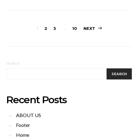
Posts
1
2
3
…
10
NEXT
pagination
SEARCH
SEARCH
Recent Posts
ABOUT US
Footer
Home