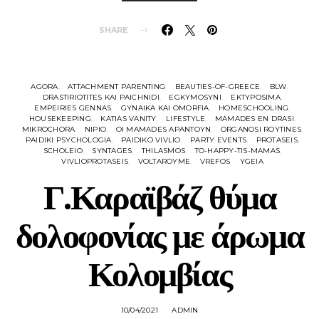
SHARE
AGORA
ATTACHMENT PARENTING
BEAUTIES-OF-GREECE
BLW
DRASTIRIOTITES KAI PAICHNIDI
EGKYMOSYNI
EKTYPOSIMA
EMPEIRIES GENNAS
GYNAIKA KAI OMORFIA
HOMESCHOOLING
HOUSEKEEPING
KATIAS VANITY
LIFESTYLE
MAMADES EN DRASI
MIKROCHORA
NIPIO
OI MAMADES APANTOYN
ORGANOSI ROYTINES
PAIDIKI PSYCHOLOGIA
PAIDIKO VIVLIO
PARTY EVENTS
PROTASEIS
SCHOLEIO
SYNTAGES
THILASMOS
TO-HAPPY-TIS-MAMAS
VIVLIOPROTASEIS
VOLTAROYME
VREFOS
YGEIA
Γ.Καραϊβάζ θύμα
δολοφονίας με άρωμα
Κολομβίας
10/04/2021
ADMIN