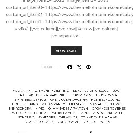
custom_url_item0=”https://www.thesmellofmommy.com/categ
custom_url_item2=”https://www.thesmellofmommy.com/catego
custom_url_item1=”https://www.thesmellofmommy.com/categ
vivlio/”][/vc_column][/vc_row][vc_row][vc_column]
[vc_separator…
VIEW POST
SHARE
AGORA
ATTACHMENT PARENTING
BEAUTIES-OF-GREECE
BLW
DRASTIRIOTITES KAI PAICHNIDI
EGKYMOSYNI
EKTYPOSIMA
EMPEIRIES GENNAS
GYNAIKA KAI OMORFIA
HOMESCHOOLING
HOUSEKEEPING
KATIAS VANITY
LIFESTYLE
MAMADES EN DRASI
MIKROCHORA
NIPIO
OI MAMADES APANTOYN
ORGANOSI ROYTINES
PAIDIKI PSYCHOLOGIA
PAIDIKO VIVLIO
PARTY EVENTS
PROTASEIS
SCHOLEIO
SYNTAGES
THILASMOS
TO-HAPPY-TIS-MAMAS
VIVLIOPROTASEIS
VOLTAROYME
VREFOS
YGEIA