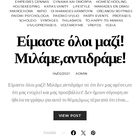
EMPEIRIES GENNAS
GYNAIKA KAI OMORFIA
HOMESCHOOLING
HOUSEKEEPING
KATIAS VANITY
LIFESTYLE
MAMADES EN DRASI
MIKROCHORA
NIPIO
OI MAMADES APANTOYN
ORGANOSI ROYTINES
PAIDIKI PSYCHOLOGIA
PAIDIKO VIVLIO
PARTY EVENTS
PROTASEIS
SCHOLEIO
SYNTAGES
THILASMOS
TO-HAPPY-TIS-MAMAS
VIVLIOPROTASEIS
VOLTAROYME
VREFOS
YGEIA
Είμαστε όλοι μαζί!
Μιλάμε,αντιδράμε!
04/02/2021
ADMIN
Είμαστε όλοι μαζί! Μιλάμε,αντιδράμε σε ότι δεν μας αρέσει,σε
ότι μας ενοχλεί και μας προσβάλλει! Δεν ήμουν σίγουρη αν
ήθελα να γράψω για αυτό το θέμα,όμως πέρα από ότι είναι…
VIEW POST
SHARE