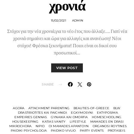
χρονιά
15/02/2021
ADMIN
Στόχοι για την νέα χρονιά,για το νέο έτος που άλλαξε…. Γιατί νέα
χρονιά σημαίνει και ώρα για αλλαγές και ανανέωση! Νέοι
στόχοι! Φρέσκα ξεκινήματα! Ποιοι είναι οι δικοί σου
προσωπικοί…
VIEW POST
SHARE
AGORA
ATTACHMENT PARENTING
BEAUTIES-OF-GREECE
BLW
DRASTIRIOTITES KAI PAICHNIDI
EGKYMOSYNI
EKTYPOSIMA
EMPEIRIES GENNAS
GYNAIKA KAI OMORFIA
HOMESCHOOLING
HOUSEKEEPING
KATIAS VANITY
LIFESTYLE
MAMADES EN DRASI
MIKROCHORA
NIPIO
OI MAMADES APANTOYN
ORGANOSI ROYTINES
PAIDIKI PSYCHOLOGIA
PAIDIKO VIVLIO
PARTY EVENTS
PROTASEIS