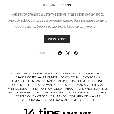
08/02/2021
ADMIN
K-beauty trends: Buttery skin vs glass skin και αν είσαι
beauty addict όπως εγώ σίγουρα κάπου θα έχει πάρει το μάτι
σου αυτές τις δυο νέες τάσεις! Πλέον είναι γνωστό…
VIEW POST
SHARE
AGORA
ATTACHMENT PARENTING
BEAUTIES-OF-GREECE
BLW
DRASTIRIOTITES KAI PAICHNIDI
EGKYMOSYNI
EKTYPOSIMA
EMPEIRIES GENNAS
GYNAIKA KAI OMORFIA
HOMESCHOOLING
HOUSEKEEPING
KATIAS VANITY
LIFESTYLE
MAMADES EN DRASI
MIKROCHORA
NIPIO
OI MAMADES APANTOYN
ORGANOSI ROYTINES
PAIDIKI PSYCHOLOGIA
PAIDIKO VIVLIO
PARTY EVENTS
PROTASEIS
SCHOLEIO
SYNTAGES
THILASMOS
TO-HAPPY-TIS-MAMAS
VIVLIOPROTASEIS
VOLTAROYME
VREFOS
YGEIA
14 tips για να