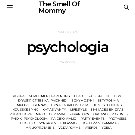
The Smell Of
Mommy
POSTS BY TAG
psychologia
94 POSTS
AGORA
ATTACHMENT PARENTING
BEAUTIES-OF-GREECE
BLW
DRASTIRIOTITES KAI PAICHNIDI
EGKYMOSYNI
EKTYPOSIMA
EMPEIRIES GENNAS
GYNAIKA KAI OMORFIA
HOMESCHOOLING
HOUSEKEEPING
KATIAS VANITY
LIFESTYLE
MAMADES EN DRASI
MIKROCHORA
NIPIO
OI MAMADES APANTOYN
ORGANOSI ROYTINES
PAIDIKI PSYCHOLOGIA
PAIDIKO VIVLIO
PARTY EVENTS
PROTASEIS
SCHOLEIO
SYNTAGES
THILASMOS
TO-HAPPY-TIS-MAMAS
VIVLIOPROTASEIS
VOLTAROYME
VREFOS
YGEIA