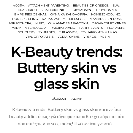
AGORA
ATTACHMENT PARENTING
BEAUTIES-OF-GREECE
BLW
DRASTIRIOTITES KAI PAICHNIDI
EGKYMOSYNI
EKTYPOSIMA
EMPEIRIES GENNAS
GYNAIKA KAI OMORFIA
HOMESCHOOLING
HOUSEKEEPING
KATIAS VANITY
LIFESTYLE
MAMADES EN DRASI
MIKROCHORA
NIPIO
OI MAMADES APANTOYN
ORGANOSI ROYTINES
PAIDIKI PSYCHOLOGIA
PAIDIKO VIVLIO
PARTY EVENTS
PROTASEIS
SCHOLEIO
SYNTAGES
THILASMOS
TO-HAPPY-TIS-MAMAS
VIVLIOPROTASEIS
VOLTAROYME
VREFOS
YGEIA
K-Beauty trends:
Buttery skin vs
glass skin
10/02/2021
ADMIN
K-beauty trends: Buttery skin vs glass skin και αν είσαι
beauty addict όπως εγώ σίγουρα κάπου θα έχει πάρει το μάτι
σου αυτές τις δυο νέες τάσεις! Πλέον είναι γνωστό…