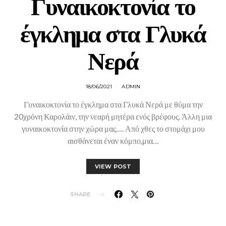
Γυναικοκτονία το
έγκλημα στα Γλυκά
Νερά
18/06/2021
ADMIN
Γυναικοκτονία το έγκλημα στα Γλυκά Νερά με θύμα την
20χρόνη Καρολάιν, την νεαρή μητέρα ενός βρέφους. Άλλη μια
γυναικοκτονία στην χώρα μας…. Από χθες το στομάχι μου
αισθάνεται έναν κόμπο,μια…
VIEW POST
SHARE