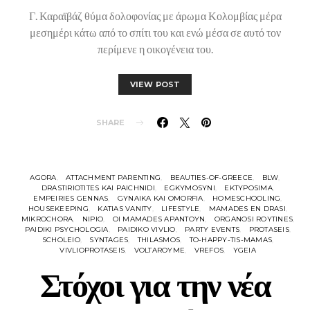
Γ. Καραϊβάζ θύμα δολοφονίας με άρωμα Κολομβίας μέρα
μεσημέρι κάτω από το σπίτι του και ενώ μέσα σε αυτό τον
περίμενε η οικογένεια του.
VIEW POST
SHARE
AGORA
ATTACHMENT PARENTING
BEAUTIES-OF-GREECE
BLW
DRASTIRIOTITES KAI PAICHNIDI
EGKYMOSYNI
EKTYPOSIMA
EMPEIRIES GENNAS
GYNAIKA KAI OMORFIA
HOMESCHOOLING
HOUSEKEEPING
KATIAS VANITY
LIFESTYLE
MAMADES EN DRASI
MIKROCHORA
NIPIO
OI MAMADES APANTOYN
ORGANOSI ROYTINES
PAIDIKI PSYCHOLOGIA
PAIDIKO VIVLIO
PARTY EVENTS
PROTASEIS
SCHOLEIO
SYNTAGES
THILASMOS
TO-HAPPY-TIS-MAMAS
VIVLIOPROTASEIS
VOLTAROYME
VREFOS
YGEIA
Στόχοι για την νέα