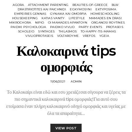
AGORA
ATTACHMENT PARENTING
BEAUTIES-OF-GREECE
BLW
DRASTIRIOTITES KAI PAICHNIDI
EGKYMOSYNI
EKTYPOSIMA
EMPEIRIES GENNAS
GYNAIKA KAI OMORFIA
HOMESCHOOLING
HOUSEKEEPING
KATIAS VANITY
LIFESTYLE
MAMADES EN DRASI
MIKROCHORA
NIPIO
OI MAMADES APANTOYN
ORGANOSI ROYTINES
PAIDIKI PSYCHOLOGIA
PAIDIKO VIVLIO
PARTY EVENTS
PROTASEIS
SCHOLEIO
SYNTAGES
THILASMOS
TO-HAPPY-TIS-MAMAS
VIVLIOPROTASEIS
VOLTAROYME
VREFOS
YGEIA
Καλοκαιρινά tips
ομορφιάς
11/06/2021
ADMIN
Το Καλοκαίρι είναι εδώ και εσυ χρειάζεσαι σίγουρα να ξέρεις τα
πιο σημαντικά καλοκαιρινά tips ομορφιάς!Για αυτό σου
ετοίμασα έναν πλήρη καλοκαιρινό οδηγό ομορφιάς και υγείας με
όλα τα απαραίτητα…
VIEW POST