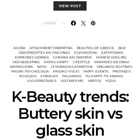
VIEW POST
SHARE
AGORA
ATTACHMENT PARENTING
BEAUTIES-OF-GREECE
BLW
DRASTIRIOTITES KAI PAICHNIDI
EGKYMOSYNI
EKTYPOSIMA
EMPEIRIES GENNAS
GYNAIKA KAI OMORFIA
HOMESCHOOLING
HOUSEKEEPING
KATIAS VANITY
LIFESTYLE
MAMADES EN DRASI
MIKROCHORA
NIPIO
OI MAMADES APANTOYN
ORGANOSI ROYTINES
PAIDIKI PSYCHOLOGIA
PAIDIKO VIVLIO
PARTY EVENTS
PROTASEIS
SCHOLEIO
SYNTAGES
THILASMOS
TO-HAPPY-TIS-MAMAS
VIVLIOPROTASEIS
VOLTAROYME
VREFOS
YGEIA
K-Beauty trends:
Buttery skin vs
glass skin