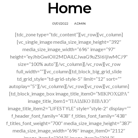
Home
01/01/2022
ADMIN
[tdc_zone type=”tdc_content”][vc_row][vc_column]
[vc_single_image media_size_image_height=”392″
media_size_image_width=”696″ image=”97″
height=”eyJhbGwiOiI2MDAiLCJwaG9uZSI6IjIwMCJ9″
size=”100% auto”][/vc_column][/vc_row][vc_row
full_width=””][vc_column][td_block_big_grid_slide
td_grid_style=”td-grid-style-5″ limit=”12″ sort=””
autoplay=”5″][/vc_column][/vc_row][vc_row][vc_column]
[td_block_image_box image_title_item0=”ΜΙΚΡΟΧΩΡΑ”
image_title_item1=”ΠΑΙΔΙΚΟ ΒΙΒΛΙΟ”
image_title_item2=”LIFESTYLE” style=”style-2″ display=””
f_header_font_family=”438″ f_titles_font_family=”438″
f_titles_font_weight=”700″ media_size_image_height=”387″
media_size_image_width=”696″ image_item0=”2112″
image_item1=”2012″ image_item2=”2013″