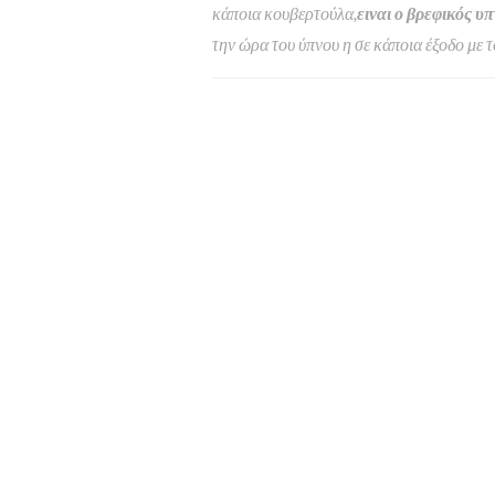
κάποια κουβερτούλα,
ειναι ο βρεφικός υ
την ώρα του ύπνου η σε κάποια έξοδο με τ