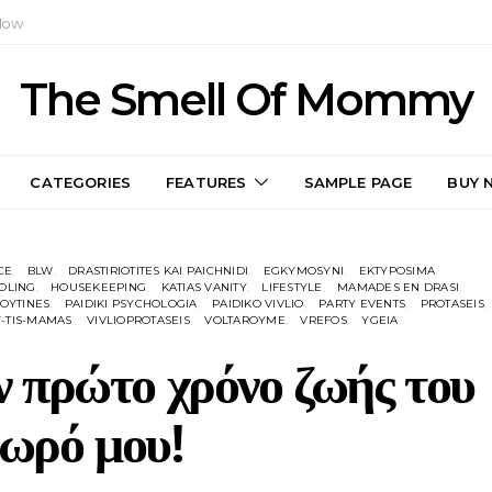
Now
The Smell Of Mommy
CATEGORIES
FEATURES
SAMPLE PAGE
BUY 
CE
BLW
DRASTIRIOTITES KAI PAICHNIDI
EGKYMOSYNI
EKTYPOSIMA
OLING
HOUSEKEEPING
KATIAS VANITY
LIFESTYLE
MAMADES EN DRASI
OYTINES
PAIDIKI PSYCHOLOGIA
PAIDIKO VIVLIO
PARTY EVENTS
PROTASEIS
-TIS-MAMAS
VIVLIOPROTASEIS
VOLTAROYME
VREFOS
YGEIA
ον πρώτο χρόνο ζωής του
μωρό μου!