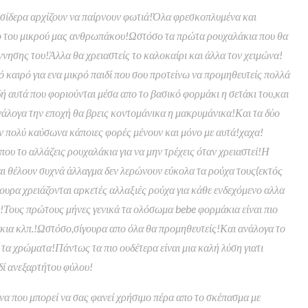
α σίδερα αρχίζουν να παίρνουν φωτιά!Όλα φρεσκοπλυμένα και
ιμο του μικρού μας ανθρωπάκου!Ωστόσο τα πρώτα ρουχαλάκια που θα
έννησης του!Άλλα θα χρειαστείς το καλοκαίρι και άλλα τον χειμώνα!
 καιρό για ενα μικρό παιδί που σου προτείνω να προμηθευτείς πολλά
ή αυτά που φοριούνται μέσα απο το βασικό φορμάκι η σετάκι του,και
ανάλογα την εποχή θα βρεις κοντομάνικα η μακρυμάνικα!Και τα δύο
ον πολύ καύσωνα κάποιες φορές μένουν και μόνο με αυτά!χαχα!
 που το αλλάζεις ρουχαλάκια για να μην τρέχεις όταν χρειαστεί!Η
και θέλουν συχνά άλλαγμα δεν λερώνουν εύκολα τα ρούχα τους(εκτός
ουρα χρειάζονται αρκετές αλλαξιές ρούχα για κάθε ενδεχόμενο αλλα
ι!Τους πρώτους μήνες γενικά τα ολόσωμα bebe φορμάκια είναι πιο
άκια κλπ.!Ωστόσο,σίγουρα απο όλα θα προμηθευτείς!Και ανάλογα το
 τα χρώματα!Πάντως τα πιο ουδέτερα είναι μια καλή λύση γιατι
δί ανεξαρτήτου φύλου!
μώνα που μπορεί να σας φανεί χρήσιμο πέρα απο το σκέπασμα με