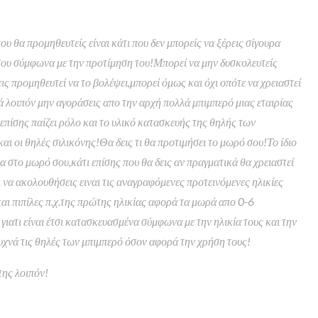
υ θα προμηθευτείς είναι κάτι που δεν μπορείς να ξέρεις σίγουρα
σου σύμφωνα με την προτίμηση του!Μπορεί να μην δυσκολευτείς
εις προμηθευτεί να το βολέψει,μπορεί όμως και όχι οπότε να χρειαστεί
ά λοιπόν μην αγοράσεις απο την αρχή πολλά μπιμπερό μιας εταιρίας
,επίσης παίζει ρόλο και το υλικό κατασκευής της θηλής των
ι οι θηλές σιλικόνης!Θα δεις τι θα προτιμήσει το μωρό σου!Το ίδιο
λα στο μωρό σου,κάτι επίσης που θα δεις αν πραγματικά θα χρειαστεί
να ακολουθήσεις ειναι τις αναγραφόμενες προτεινόμενες ηλικίες
αι πιπίλες π.χ.της πρώτης ηλικίας αφορά τα μωρά απο 0-6
γιατι είναι έτσι κατασκευασμένα σύμφωνα με την ηλικία τους και την
υχνά τις θηλές των μπιμπερό όσον αφορά την χρήση τους!
της λοιπόν!