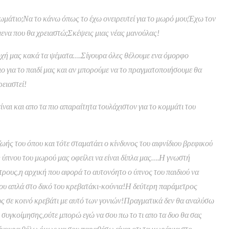
ωμάτιο;Να το κάνω όπως το έχω ονειρευτεί για το μωρό μου;Έχω τον
μενα που θα χρειαστώ;Σκέψεις μιας νέας μανούλας!
ποχή μας κακά τα ψέματα….Σίγουρα όλες θέλουμε ενα όμορφο
ο για το παιδί μας και αν μπορούμε να το πραγματοποιήσουμε θα
ρειαστεί!
ναι και απο τα πιο απαραίτητα τουλάχιστον για το κομμάτι του
ωής του όπου και τότε σταματάει ο κίνδυνος του αιφνίδιου βρεφικού
 ύπνου του μωρού μας οφείλει να είναι δίπλα μας….Η γνωστή
τρους,η αρχική που αφορά το αυτονόητο ο ύπνος του παιδιού να
ου απλά στο δικό του κρεβατάκι-κούνια!Η δεύτερη παράμετρος
ς σε κοινό κρεβάτι με αυτό των γονιών!Πραγματικά δεν θα αναλύσω
συγκοίμησης,ούτε μπορώ εγώ να σου πω το τι απο τα δυο θα σας
σίγουρα θέλω όμως να σου παραθέσω είναι οτι τα μωράκια στο