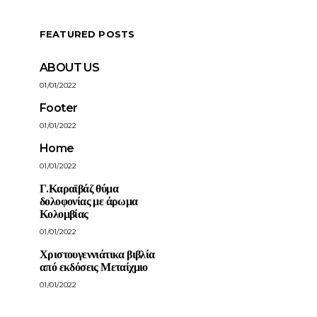
FEATURED POSTS
ABOUT US
01/01/2022
Footer
01/01/2022
Home
01/01/2022
Γ.Καραϊβάζ θύμα
δολοφονίας με άρωμα
Κολομβίας
01/01/2022
Χριστουγεννιάτικα βιβλία
από εκδόσεις Μεταίχμιο
01/01/2022