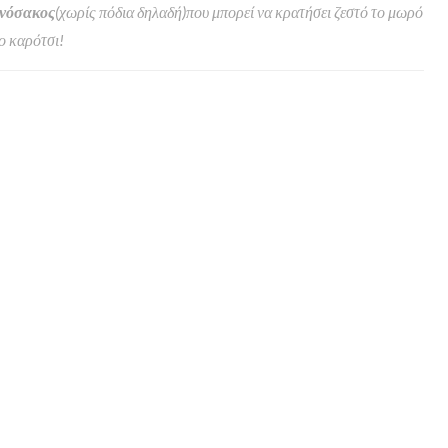
πνόσακος
(χωρίς πόδια δηλαδή)που μπορεί να κρατήσει ζεστό το μωρό
ο καρότσι!