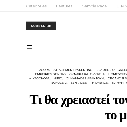
Categories
Features
Sample Page
Buy 
SUBSCRIBE
AGORA
ATTACHMENT PARENTING
BEAUTIES-OF-GREE
EMPEIRIES GENNAS
GYNAIKA KAI OMORFIA
HOMESCHO
MIKROCHORA
NIPIO
OI MAMADES APANTOYN
ORGANOSI R
SCHOLEIO
SYNTAGES
THILASMOS
TO-HAPPY
Τι θα χρειαστεί τ
το 