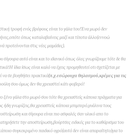
στική τροφή ενός βρέφους είναι το γάλα του!Ένα μωρό δεν
6μήνες,οπότε όπως καταλαβαίνεις μαζί και τίποτα άλλο(εννοώ
ά προτείνονται στις νέες μαμάδες).
 σίγουρα αυτό είναι και το ιδανικό όπως όλες γνωρίζουμε τότε δε θα
ικά!Η ίδια ίσως είναι καλό να έχεις προμηθευτεί οτι σχετίζεται με
ί να σε βοηθήσει πρακτικά
(π.χ.εσώρουχα θηλασμού,κρέμες για τις
ούλη σου όμως δεν θα χρειαστεί κάτι φοβερό!
νο ξένο γάλα στο μωρό σου τότε θα χρειαστείς κάποια πράγματα για
 ήδη γνωρίζεις,θα χρειαστείς κάποια μπιμπερό,γυάλινα τους
οστείρωση και σίγουρα είναι πιο ασφαλές σαν υλικό απο το
ιατηρήσετε την αποστείρωση,βούρτσες ειδικές για το καθάρισμα του
κάποιο συγκεκριμένο παιδικό υγρό(αυτό δεν είναι απαραίτητο)για το