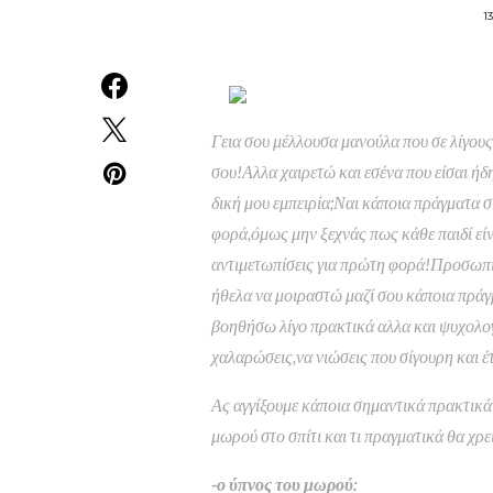
1
Γεια σου μέλλουσα μανούλα που σε λίγου
σου!Αλλα χαιρετώ και εσένα που είσαι ήδη
δική μου εμπειρία;Ναι κάποια πράγματα σί
φορά,όμως μην ξεχνάς πως κάθε παιδί είν
αντιμετωπίσεις για πρώτη φορά!Προσωπικ
ήθελα να μοιραστώ μαζί σου κάποια πρά
βοηθήσω λίγο πρακτικά αλλα και ψυχολο
χαλαρώσεις,να νιώσεις που σίγουρη και έ
Ας αγγίξουμε κάποια σημαντικά πρακτικά 
μωρού στο σπίτι και τι πραγματικά θα χρει
-ο ύπνος του μωρού: