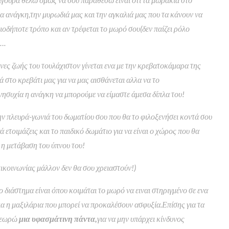
α ανάγκη,την μυρωδιά μας και την αγκαλιά μας που τα κάνουν να
οδήποτε τρόπο και αν τρέφεται το μωρό σου(δεν παίζει ρόλο
….
ες ζωής του τουλάχιστον γίνεται ενα με την κρεβατοκάμαρα της
 στο κρεβάτι μας για να μας αισθάνεται αλλα να το
νησυχία η ανάγκη να μπορούμε να είμαστε άμεσα δίπλα του!
ην πλευρά-γωνιά του δωματίου σου που θα το φιλοξενήσει κοντά σου
ά ετοιμάζεις και το παιδικό δωμάτιο για να είναι ο χώρος που θα
ι η μετάβαση του ύπνου του!
ικοινωνίας μάλλον δεν θα σου χρειαστούν!)
 διάστημα είναι όπου κοιμάται το μωρό να ειναι στηριγμένο σε ενα
α η μαξιλάρια που μπορεί να προκαλέσουν ασφυξία.Επίσης για τα
θεωρώ
μια υφασμάτινη πάντα,
για να μην υπάρχει κίνδυνος