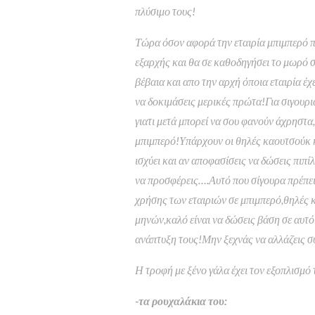
πλύσιμο τους!
Τώρα όσον αφορά την εταιρία μπιμπερό πο
εξαρχής και θα σε καθοδηγήσει το μωρό 
βέβαια και απο την αρχή όποια εταιρία έχ
να δοκιμάσεις μερικές πρώτα!Για σιγουρι
γιατι μετά μπορεί να σου φανούν άχρηστα
μπιμπερό!Υπάρχουν οι θηλές καουτσούκ κα
ισχύει και αν αποφασίσεις να δώσεις πιπί
να προσφέρεις….Αυτό που σίγουρα πρέπει 
χρήσης των εταιριών σε μπιμπερό,θηλές κ
μηνών,καλό είναι να δώσεις βάση σε αυτό 
ανάπτυξη τους!Μην ξεχνάς να αλλάζεις σ
Η τροφή με ξένο γάλα έχει τον εξοπλισμό 
-τα ρουχαλάκια του: