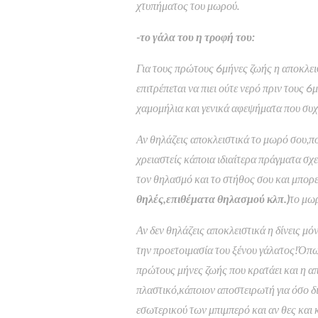
χτυπήματος του μωρού.
-το γάλα του η τροφή του:
Για τους πρώτους 6μήνες ζωής η αποκλει
επιτρέπεται να πιει ούτε νερό πριν τους 
χαμομήλια και γενικά αφεψήματα που συχν
Αν θηλάζεις αποκλειστικά το μωρό σου,που
χρειαστείς κάποια ιδιαίτερα πράγματα σχετ
τον θηλασμό και το στήθος σου και μπορε
θηλές,επιθέματα θηλασμού κλπ.)
το μωρ
Αν δεν θηλάζεις αποκλειστικά η δίνεις μό
την προετοιμασία του ξένου γάλατος!Όπως
πρώτους μήνες ζωής που κρατάει και η απ
πλαστικό,κάποιον αποστειρωτή για όσο δ
εσωτερικού των μπιμπερό και αν θες και 