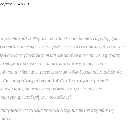
3/03/2018
ADMIN
ς μήνες θα κρατάς στην αγκαλιά σου το πιο όμορφο δώρο της ζωής
 μανούλα και περιμένεις να ξανά γίνεις γιατι να σου πω κάτι απο την
γουρα θα τα γνωρίζεις ήδη και δεν θα είναι αυτό που λένε η πρώτη
αι διαφορετικό αρα και κάποιες καταστάσεις μπορεί να τις
ά απο την δική μου εμπειρία σαν μανούλα δυο μικρών παιδιών θα
γματα που εγώ θεωρώ”απαραίτητα”να σου αναφέρω για να σε
γικά ίσως αν μπορέσω να προσφέρω κάτι,να σε κάνω να
τοιμη για την υποδοχή του νέου μέλους!
πράγματα,ενα ενα,θέμα προς θέμα σχετικά με τον ερχομό ενός
αστεί: