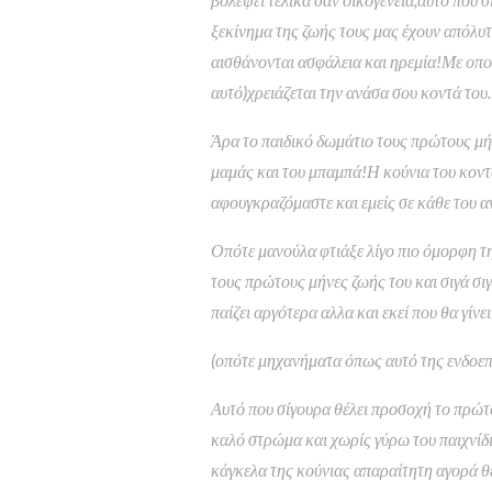
ξεκίνημα της ζωής τους μας έχουν απόλυτ
αισθάνονται ασφάλεια και ηρεμία!Με οποι
αυτό)χρειάζεται την ανάσα σου κοντά του
Άρα το παιδικό δωμάτιο τους πρώτους μήν
μαμάς και του μπαμπά!Η κούνια του κοντά
αφουγκραζόμαστε και εμείς σε κάθε του α
Οπότε μανούλα φτιάξε λίγο πιο όμορφη τ
τους πρώτους μήνες ζωής του και σιγά σιγ
παίζει αργότερα αλλα και εκεί που θα γίνε
(οπότε μηχανήματα όπως αυτό της ενδοεπ
Αυτό που σίγουρα θέλει προσοχή το πρώτο
καλό στρώμα και χωρίς γύρω του παιχνίδι
κάγκελα της κούνιας απαραίτητη αγορά 