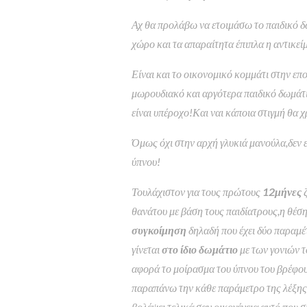
Αχ θα προλάβω να ετοιμάσω το παιδικό δ
χώρο και τα απαραίτητα έπιπλα η αντικεί
Είναι και το οικονομικό κομμάτι στην ε
μωρουδιακό και αργότερα παιδικό δωμάτι
είναι υπέροχο!Και ναι κάποια στιγμή θα χ
Όμως όχι στην αρχή γλυκιά μανούλα,δεν εί
ύπνου!
Τουλάχιστον για τους πρώτους
12μήνες
ζ
θανάτου με βάση τους παιδίατρους,η θέση
συγκοίμηση
δηλαδή που έχει δύο παραμέ
γίνεται
στο ίδιο δωμάτιο
με
των γονιών τ
αφορά το μοίρασμα του ύπνου του βρέφου
παραπάνω την κάθε παράμετρο της λέξης 
βολέψει τελικά σαν οικογένεια,αυτό που 