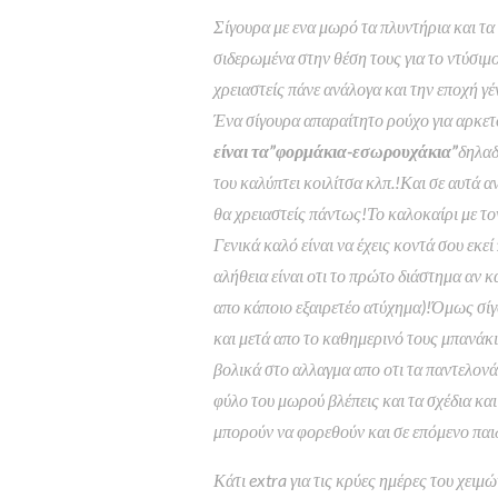
Σίγουρα με ενα μωρό τα πλυντήρια και τ
σιδερωμένα στην θέση τους για το ντύσ
χρειαστείς πάνε ανάλογα και την εποχή γ
Ένα σίγουρα απαραίτητο ρούχο για αρκετό
είναι τα”φορμάκια-εσωρουχάκια”
δηλαδ
του καλύπτει κοιλίτσα κλπ.!Και σε αυτά 
θα χρειαστείς πάντως!Το καλοκαίρι με τ
Γενικά καλό είναι να έχεις κοντά σου εκεί
αλήθεια είναι οτι το πρώτο διάστημα αν 
απο κάποιο εξαιρετέο ατύχημα)!Όμως σίγ
και μετά απο το καθημερινό τους μπανάκ
βολικά στο αλλαγμα απο οτι τα παντελον
φύλο του μωρού βλέπεις και τα σχέδια και
μπορούν να φορεθούν και σε επόμενο παι
Κάτι extra για τις κρύες ημέρες του χει