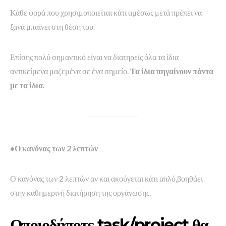
Κάθε φορά που χρησιμοποιείται κάτι αμέσως μετά πρέπει να
ξανά μπαίνει στη θέση του.
Επίσης πολύ σημαντικό είναι να διατηρείς όλα τα ίδια
αντικείμενα μαζεμένα σε ένα σημείο.
Τα ίδια πηγαίνουν πάντα
με τα ίδια.
•Ο κανόνας των 2 λεπτών
Ο κανόνας των 2 λεπτών αν και ακούγεται κάτι απλό,βοηθάει
στην καθημερινή διατήρηση της οργάνωσης.
Οποιοδήποτε task/project θα