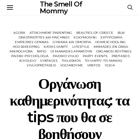
The Smell Of
Mommy
AGORA
ATTACHMENT PARENTING
BEAUTIES-OF-GREECE
BLW
DRASTIRIOTITES KAI PAICHNIDI
EGKYMOSYNI
EKTYPOSIMA
EMPEIRIES GENNAS
GYNAIKA KAI OMORFIA
HOMESCHOOLING
HOUSEKEEPING
KATIAS VANITY
LIFESTYLE
MAMADES EN DRASI
MIKROCHORA
NIPIO
OI MAMADES APANTOYN
ORGANOSI ROYTINES
PAIDIKI PSYCHOLOGIA
PAIDIKO VIVLIO
PARTY EVENTS
PROTASEIS
SCHOLEIO
SYNTAGES
THILASMOS
TO-HAPPY-TIS-MAMAS
VIVLIOPROTASEIS
VOLTAROYME
VREFOS
YGEIA
Οργάνωση
καθημερινότητας: τα
tips που θα σε
βοηθήσουν