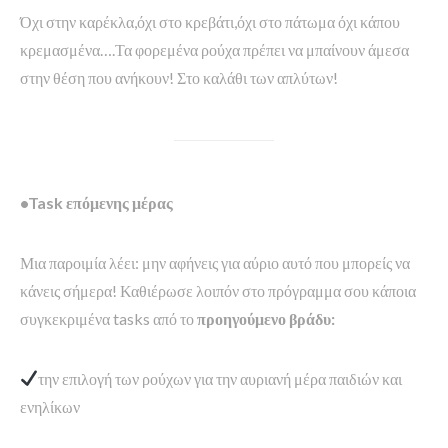
Όχι στην καρέκλα,όχι στο κρεβάτι,όχι στο πάτωμα όχι κάπου
κρεμασμένα….Τα φορεμένα ρούχα πρέπει να μπαίνουν άμεσα
στην θέση που ανήκουν! Στο καλάθι των απλύτων!
•Task επόμενης μέρας
Μια παροιμία λέει: μην αφήνεις για αύριο αυτό που μπορείς να
κάνεις σήμερα! Καθιέρωσε λοιπόν στο πρόγραμμα σου κάποια
συγκεκριμένα tasks από το
προηγούμενο βράδυ:
την επιλογή των ρούχων για την αυριανή μέρα παιδιών και
ενηλίκων