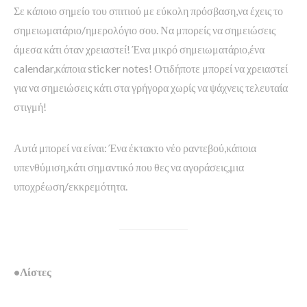
Σε κάποιο σημείο του σπιτιού με εύκολη πρόσβαση,να έχεις το
σημειωματάριο/ημερολόγιο σου. Να μπορείς να σημειώσεις
άμεσα κάτι όταν χρειαστεί! Ένα μικρό σημειωματάριο,ένα
calendar,κάποια sticker notes! Οτιδήποτε μπορεί να χρειαστεί
για να σημειώσεις κάτι στα γρήγορα χωρίς να ψάχνεις τελευταία
στιγμή!
Αυτά μπορεί να είναι: Ένα έκτακτο νέο ραντεβού,κάποια
υπενθύμιση,κάτι σημαντικό που θες να αγοράσεις,μια
υποχρέωση/εκκρεμότητα.
•Λίστες