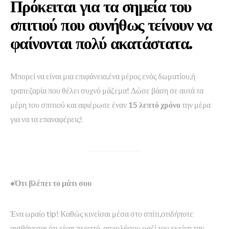
Πρόκειται για τα σημεία του
σπιτιού που συνήθως τείνουν να
φαίνονται πολύ ακατάστατα.
Μπορεί να είναι μια επιφάνεια,ένα μέρος ενός δωματίου,ή
τραπεζαρία που θέλει συχνό μάζεμα! Δώσε βάση σε αυτά τα
μέρη του σπιτιού και αφιέρωσε έναν
15 λεπτό χρόνο
την μέρα
για να τα επαναφέρεις!
•Ότι βλέπει το μάτι σου
Ένα ωραίο tip! Καθώς κινείσαι μέσα στο σπίτι,οτιδήποτε
αισθάνεσαι ότι είναι περιττό, ασχολήσου μαζί του εκείνη την