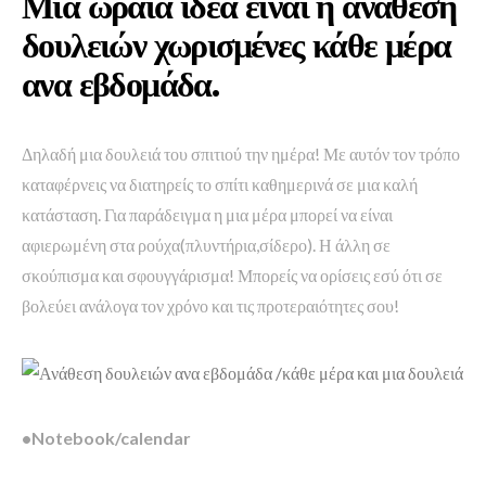
Μια ωραία ιδέα είναι η ανάθεση
δουλειών χωρισμένες κάθε μέρα
ανα εβδομάδα.
Δηλαδή μια δουλειά του σπιτιού την ημέρα! Με αυτόν τον τρόπο
καταφέρνεις να διατηρείς το σπίτι καθημερινά σε μια καλή
κατάσταση. Για παράδειγμα η μια μέρα μπορεί να είναι
αφιερωμένη στα ρούχα(πλυντήρια,σίδερο). Η άλλη σε
σκούπισμα και σφουγγάρισμα! Μπορείς να ορίσεις εσύ ότι σε
βολεύει ανάλογα τον χρόνο και τις προτεραιότητες σου!
•Notebook/calendar