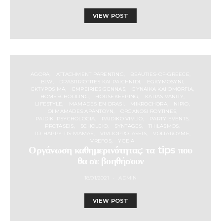
VIEW POST
AGORA
ATTACHMENT PARENTING
BEAUTIES-OF-GREECE
BLW
DRASTIRIOTITES KAI PAICHNIDI
EGKYMOSYNI
EKTYPOSIMA
EMPEIRIES GENNAS
GYNAIKA KAI OMORFIA
HOMESCHOOLING
HOUSEKEEPING
KATIAS VANITY
LIFESTYLE
MAMADES EN DRASI
MIKROCHORA
NIPIO
OI MAMADES APANTOYN
ORGANOSI ROYTINES
PAIDIKI PSYCHOLOGIA
PAIDIKO VIVLIO
PARTY EVENTS
PROTASEIS
SCHOLEIO
SYNTAGES
THILASMOS
TO-HAPPY-TIS-MAMAS
VIVLIOPROTASEIS
VOLTAROYME
VREFOS
YGEIA
Οργάνωση καθημερινότητας: τα tips που
θα σε βοηθήσουν
18/01/2021
ADMIN
VIEW POST