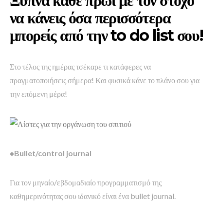
Ξύπνα κάθε πρωί με τον στόχο
να κάνεις όσα περισσότερα
μπορείς από την to do list σου!
Στο τέλος της ημέρας τσέκαρε τι κατάφερες να
πραγματοποιήσεις σήμερα! Και φυσικά κάνε το πλάνο σου για
την επόμενη μέρα!
•Bullet/control journal
Για τον μηναίο/εβδομαδιαίο προγραμματισμό της
καθημερινότητας σου ιδανικό είναι ένα bullet journal.