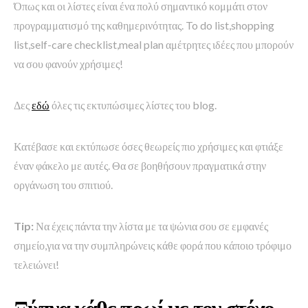
Όπως και οι λίστες είναι ένα πολύ σημαντικό κομμάτι στον
προγραμματισμό της καθημερινότητας. To do list,shopping
list,self-care checklist,meal plan αμέτρητες ιδέες που μπορούν
να σου φανούν χρήσιμες!
Δες
εδώ
όλες τις εκτυπώσιμες λίστες του blog.
Κατέβασε και εκτύπωσε όσες θεωρείς πιο χρήσιμες και φτιάξε
έναν φάκελο με αυτές. Θα σε βοηθήσουν πραγματικά στην
οργάνωση του σπιτιού.
Tip:
Να έχεις πάντα την λίστα με τα ψώνια σου σε εμφανές
σημείο,για να την συμπληρώνεις κάθε φορά που κάποιο τρόφιμο
τελειώνει!