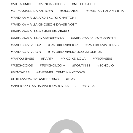
METAIXMIO
MINOASBOOKS
NETFLIX-CHILL
OI-MAMADES-APANTOYN
ORGANOSI
PAIDIKA-PARAMYTHIA
PAIDIKA-VIVLIA-APO-SKLIRO-CHARTONI
PAIDIKA-VIVLIA-GNOSEON-DRASTIRIOTIT
PAIDIKA-VIVLIA-ME-PARATHYRAKIA
PAIDIKA-VIVLIA-SYMPERIFORAS
PAIDIKO-VIVLIO-12MONTHS
PAIDIKO-VIVLIO-2
PAIDIKO-VIVLIO-3
PAIDIKO-VIVLIO-3-6
PAIDIKO-VIVLIO-4
PAIDIKO-VIVLIO-BOOKSFORKIDS
PAROUSIASIS
PARTY
PIKO-KE-LOLA
PROTASEIS
PSICHOGIOS
PSYCHOLOGIA
ROUTINES
SCHOLIO
SYNTAGES
THESMELLOFMOMMYCOOKS
THILASMOS-BREASTFEEDING
TIPS
VIVLIOPROTASEIS-VIVLIOPAROYSIASEIS
YGEIA