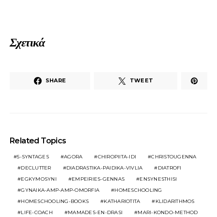
Σχετικά
SHARE
TWEET
Related Topics
5-SYNTAGES
AGORA
CHIROPIITA-IDI
CHRISTOUGENNA
DECLUTTER
DIADRASTIKA-PAIDIKA-VIVLIA
DIATROFI
EGKYMOSYNI
EMPEIRIES-GENNAS
ENSYNESTHISI
GYNAIKA-AMP-AMP-OMORFIA
HOMESCHOOLING
HOMESCHOOLING-BOOKS
KATHARIOTITA
KLIDARITHMOS
LIFE-COACH
MAMADES-EN-DRASI
MARI-KONDO-METHOD