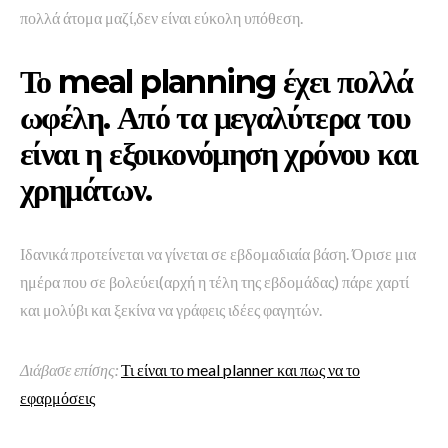
πολλά άτομα μαζί,δεν είναι εύκολη υπόθεση.
Το meal planning έχει πολλά
ωφέλη. Από τα μεγαλύτερα του
είναι η εξοικονόμηση χρόνου και
χρημάτων.
Ιδανικά προτείνεται να γίνεται σε εβδομαδιαία βάση. Όρισε μια
ημέρα που σε βολεύει(αρχή η τέλη της εβδομάδας) πάρε χαρτί
και μολύβι και ξεκίνα να γράφεις ιδέες φαγητών.
Διάβασε επίσης:
Τι είναι το meal planner και πως να το
εφαρμόσεις