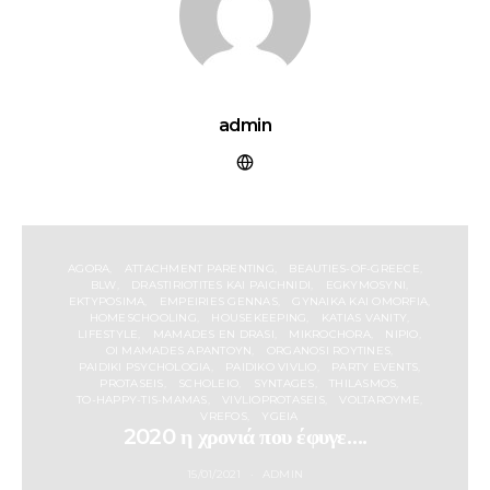
admin
AGORA
ATTACHMENT PARENTING
BEAUTIES-OF-GREECE
BLW
DRASTIRIOTITES KAI PAICHNIDI
EGKYMOSYNI
EKTYPOSIMA
EMPEIRIES GENNAS
GYNAIKA KAI OMORFIA
HOMESCHOOLING
HOUSEKEEPING
KATIAS VANITY
LIFESTYLE
MAMADES EN DRASI
MIKROCHORA
NIPIO
OI MAMADES APANTOYN
ORGANOSI ROYTINES
PAIDIKI PSYCHOLOGIA
PAIDIKO VIVLIO
PARTY EVENTS
PROTASEIS
SCHOLEIO
SYNTAGES
THILASMOS
TO-HAPPY-TIS-MAMAS
VIVLIOPROTASEIS
VOLTAROYME
VREFOS
YGEIA
2020 η χρονιά που έφυγε….
15/01/2021
ADMIN