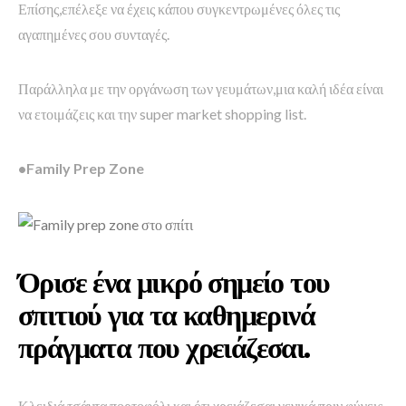
Επίσης,επέλεξε να έχεις κάπου συγκεντρωμένες όλες τις
αγαπημένες σου συνταγές.
Παράλληλα με την οργάνωση των γευμάτων,μια καλή ιδέα είναι
να ετοιμάζεις και την super market shopping list.
•Family Prep Zone
Όρισε ένα μικρό σημείο του
σπιτιού για τα καθημερινά
πράγματα που χρειάζεσαι.
Κλειδιά,τσάντα,πορτοφόλι και ότι χρειάζεσαι γενικά πριν φύγεις