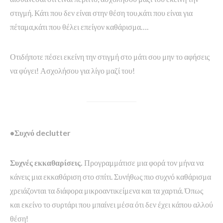
στιγμή. Κάτι που δεν είναι στην θέση του,κάτι που είναι για
πέταμα,κάτι που θέλει επείγον καθάρισμα….
Οτιδήποτε πέσει εκείνη την στιγμή στο μάτι σου μην το αφήσεις
να φύγει! Ασχολήσου για λίγο μαζί του!
•Συχνό declutter
Συχνές εκκαθαρίσεις.
Προγραμμάτισε μια φορά τον μήνα να
κάνεις μια εκκαθάριση στο σπίτι. Συνήθως πιο συχνό καθάρισμα
χρειάζονται τα διάφορα μικροαντικείμενα και τα χαρτιά. Όπως
και εκείνο το συρτάρι που μπαίνει μέσα ότι δεν έχει κάπου αλλού
θέση!