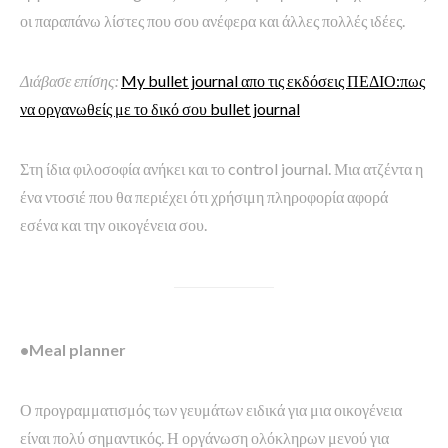
οι παραπάνω λίστες που σου ανέφερα και άλλες πολλές ιδέες.
Διάβασε επίσης:
My bullet journal απο τις εκδόσεις ΠΕΔΙΟ:πως
να οργανωθείς με το δικό σου bullet journal
Στη ίδια φιλοσοφία ανήκει και το control journal. Μια ατζέντα η
ένα ντοσιέ που θα περιέχει ότι χρήσιμη πληροφορία αφορά
εσένα και την οικογένεια σου.
•Meal planner
Ο προγραμματισμός των γευμάτων ειδικά για μια οικογένεια
είναι πολύ σημαντικός. Η οργάνωση ολόκληρων μενού για