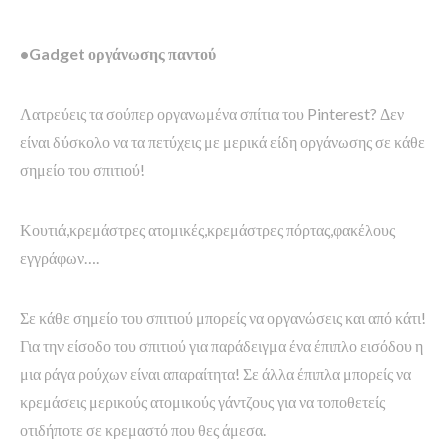
•Gadget οργάνωσης παντού
Λατρεύεις τα σούπερ οργανωμένα σπίτια του Pinterest? Δεν
είναι δύσκολο να τα πετύχεις με μερικά είδη οργάνωσης σε κάθε
σημείο του σπιτιού!
Κουτιά,κρεμάστρες ατομικές,κρεμάστρες πόρτας,φακέλους
εγγράφων….
Σε κάθε σημείο του σπιτιού μπορείς να οργανώσεις και από κάτι!
Για την είσοδο του σπιτιού για παράδειγμα ένα έπιπλο εισόδου η
μια ράγα ρούχων είναι απαραίτητα! Σε άλλα έπιπλα μπορείς να
κρεμάσεις μερικούς ατομικούς γάντζους για να τοποθετείς
οτιδήποτε σε κρεμαστό που θες άμεσα.