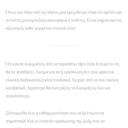
Όπως και πίσω από τις πόρτες μια κρεμάστρα είναι ότι πρέπει για
πετσέτες,μπουρνούζια,πανωφόρια η τσάντες. Είναι σημαντικό να
αξιοποιείς κάθε μεριά του σπιτιού σου!
Ότι και αν δοκιμάσεις από τα παραπάνω tips είναι δεδομένο ότι
θα σε βοηθήσει. Ακόμα και αν η οργάνωση δεν σου φαίνεται
εύκολη διαδικασία,ξεκίνα σταδιακά. Άρχισε από τα πιο εύκολα
και βασικά. Αργότερα θα συνεχίζεις να δοκιμάζεις όλο και
περισσότερα.
Σύντομα θα δεις η καθημερινότητα σου να βελτιώνεται
σημαντικά! Και το επίπεδο οργάνωσης της ζωής σου να