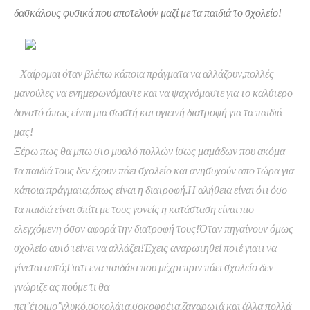
δασκάλους φυσικά που αποτελούν μαζί με τα παιδιά το σχολείο!
Χαίρομαι όταν βλέπω κάποια πράγματα να αλλάζουν,πολλές
μανούλες να ενημερωνόμαστε και να ψαχνόμαστε για το καλύτερο
δυνατό όπως είναι μια σωστή και υγιεινή διατροφή για τα παιδιά
μας!
Ξέρω πως θα μπω στο μυαλό πολλών ίσως μαμάδων που ακόμα
τα παιδιά τους δεν έχουν πάει σχολείο και ανησυχούν απο τώρα για
κάποια πράγματα,όπως είναι η διατροφή.Η αλήθεια είναι ότι όσο
τα παιδιά είναι σπίτι με τους γονείς η κατάσταση είναι πιο
ελεγχόμενη όσον αφορά την διατροφή τους!Όταν πηγαίνουν όμως
σχολείο αυτό τείνει να αλλάζει!Έχεις αναρωτηθεί ποτέ γιατι να
γίνεται αυτό;Γιατι ενα παιδάκι που μέχρι πριν πάει σχολείο δεν
γνώριζε ας πούμε τι θα
πει”έτοιμο”γλυκό,σοκολάτα,σοκοφρέτα,ζαχαρωτά και άλλα πολλά