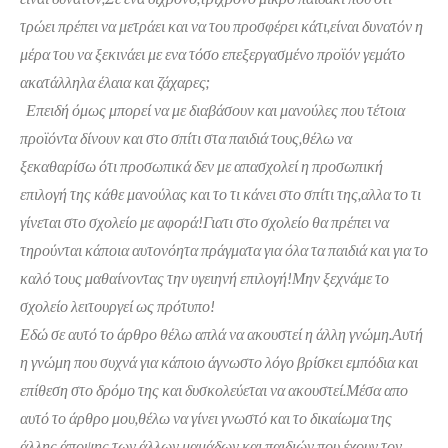
τρώει πρέπει να μετράει και να του προσφέρει κάτι,είναι δυνατόν η
μέρα του να ξεκινάει με ενα τόσο επεξεργασμένο προϊόν γεμάτο
ακατάλληλα έλαια και ζάχαρες;
Επειδή όμως μπορεί να με διαβάσουν και μανούλες που τέτοια
προϊόντα δίνουν και στο σπίτι στα παιδιά τους,θέλω να
ξεκαθαρίσω ότι προσωπικά δεν με απασχολεί η προσωπική
επιλογή της κάθε μανούλας και το τι κάνει στο σπίτι της,αλλα το τι
γίνεται στο σχολείο με αφορά!Γιατι στο σχολείο θα πρέπει να
τηρούνται κάποια αυτονόητα πράγματα για όλα τα παιδιά και για το
καλό τους μαθαίνοντας την υγειηνή επιλογή!Μην ξεχνάμε το
σχολείο λειτουργεί ως πρότυπο!
Εδώ σε αυτό το άρθρο θέλω απλά να ακουστεί η άλλη γνώμη.Αυτή
η γνώμη που συχνά για κάποιο άγνωστο λόγο βρίσκει εμπόδια και
επίθεση στο δρόμο της και δυσκολεύεται να ακουστεί.Μέσα απο
αυτό το άρθρο μου,θέλω να γίνει γνωστό και το δικαίωμα της
άλλης άποψης,των άλλων μαμάδων και παιδιών που έχουν τον