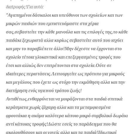
διατροφής!Για αυτό:
”Αγαπημένοι δάσκαλοι και υπεύθυνοι των σχολείων και των
μικρών παιδιών που εμπιστευόμαστε στα χέρια
σας,σεβαστείτε την κάθε μανούλα και τις επιλογές της,το κάθε
παιδάκι ξεχωριστά αλλα κυρίως σεβαστείτε αυτό που ισχύει
και μην το παραβλέπετε άλλο!Μην δέχεστε να έρχονται στο
σχολείο τέτοια γλυκαντικά και επεξεργασμένες τροφές που
έτσι και αλλιώς δεν επιτρέπονται στα σχολεία.Ούτε σε
ιδιαίτερες περιστάσεις.Λειτουργείτε ως πρότυπο για μικρούς
και μεγάλους που έχετε ως στόχο την εκμάθηση αλλα και την
διατήρηση ενός υγιεινού τρόπου ζωής!
Αντιθέτως,ενθαρρύνεται να μοιράζονται στα παιδιά σπιτικά
κεράσματα χωρίς ζάχαρη αλλα και τα μεταμφιεσμένα
φρουτάκια η ακόμα καλύτερα κάποιο μικρό συμβολικό δωράκι
αντί κάποιας τροφής!Δώστε εσείς το παράδειγμα που θα
ακολουθήσουν και οι γονείς αλλα και τα παιδιά!Ιδιωτικοί