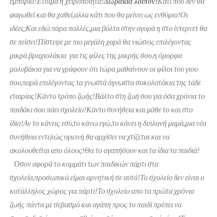
εμπόριο!Έτοιμα η χειροποίητα!
Δωράκια λοιπόν!
Κάτι που δεν θα
φαγωθεί και θα χαθεί,αλλα κάτι που θα μείνει ως ενθύμιο!Οι
ιδέες;Και εδώ πάρα πολλές,μια βόλτα στην αγορά η στο ίντερνετ θα
σε πείσει!Πίστεψε με πιο μεγάλη χαρά θα νιώσεις επιλέγοντας
μικρά βραχιολάκια για τις φίλες της μικρής σου,η όμορφα
μολυβάκια για να γράφουν ότι τώρα μαθαίνουν οι φίλοι του γιου
σου,παρά επιλέγοντας τα γνωστά άγνωστα σοκολατάκια της τάδε
εταιρίας!Κάντο τρόπο ζωής!Βάλτο στη ζωή σου για όσα χρόνια το
παιδάκι σου πάει σχολείο!Κάντο συνήθεια και μάθε το και στο
ίδιο!Αν το κάνεις εσύ,το κάνω εγώ,το κάνει η διπλανή μαμά,μια νέα
συνήθεια εντελώς υγιεινή θα αρχίσει να χτίζεται και να
ακολουθείται απο όλους!Θα το αγαπήσουν και τα ίδια τα παιδιά!
Όσον αφορά το κομμάτι των παιδικών πάρτι στα
σχολεία,προσωπικά είμαι αρνητική σε αυτό!Το σχολείο δεν είναι ο
κατάλληλος χώρος για πάρτι!Το σχολείο απο τα πρώτα χρόνια
ζωής πάντα με σεβασμό και αγάπη προς το παιδί πρέπει να