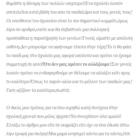
θυμάστε η δύναμη των πολλών υπερτερεί!Ενα σχολείο λοιπόν
αποτελείται κατά βάση του απο τα παιδιά,άρα και τους γονείς τους!
Οι υπεύθυνοι του σχολείου είναι το πιο σημαντικό κομμάτι,όμως
λίγοι σε αριθμό,οπότε και θα σεβαστούν μια συλλογική
προσπάθεια η παρατήρηση των γονέων!Γονείς είμαστε με απόλυτη
ευθύνη.Δεν μπορούμε να αφήνουμε τίποτα στην τύχη!Το τι θα φάει
το παιδί μας στο σχολείο μας αφορά απόλυτα και πρέπει να έχουμε
συμμετοχή σε αυτό
!Ότι δεν μας αρέσει το αλλάζουμε!
Σαν γονείς
λοιπόν πρέπει να ενδιαφερθούμε αν θέλουμε να αλλάξει κάτι προς
το καλύτερο!Όπως το παρόν αλλα και το μέλλον των παιδιών μας!
Γιατι αξίζουν τα καλύτερα,σωστά;
Ο δικός μου τρόπος για να σου ευχηθώ καλή συνέχεια στην
σχολική χρονιά που μόλις άρχισε!Να συνεχίσουν όλα ομαλά!
Ελπίζω το άρθρο μου είτε σε εκφράζει είτε όχι να σου έδωσε έστω
λίγο τροφή για σκέψη!Μια μαμά ανησυχεί πάντα για τα πάντα,έτσι