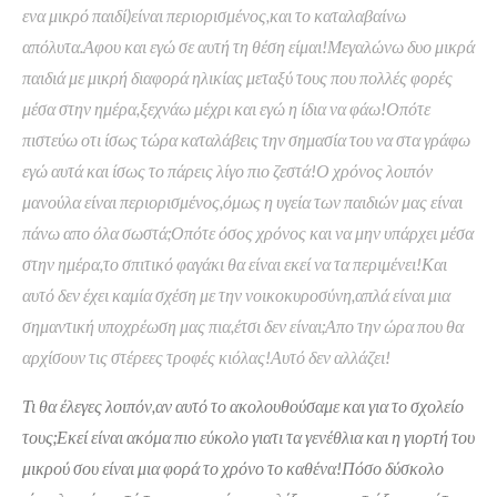
ενα μικρό παιδί)είναι περιορισμένος,και το καταλαβαίνω
απόλυτα.Αφου και εγώ σε αυτή τη θέση είμαι!Μεγαλώνω δυο μικρά
παιδιά με μικρή διαφορά ηλικίας μεταξύ τους που πολλές φορές
μέσα στην ημέρα,ξεχνάω μέχρι και εγώ η ίδια να φάω!Οπότε
πιστεύω οτι ίσως τώρα καταλάβεις την σημασία του να στα γράφω
εγώ αυτά και ίσως το πάρεις λίγο πιο ζεστά!Ο χρόνος λοιπόν
μανούλα είναι περιορισμένος,όμως η υγεία των παιδιών μας είναι
πάνω απο όλα σωστά;Οπότε όσος χρόνος και να μην υπάρχει μέσα
στην ημέρα,το σπιτικό φαγάκι θα είναι εκεί να τα περιμένει!Και
αυτό δεν έχει καμία σχέση με την νοικοκυροσύνη,απλά είναι μια
σημαντική υποχρέωση μας πια,έτσι δεν είναι;Απο την ώρα που θα
αρχίσουν τις στέρεες τροφές κιόλας!Αυτό δεν αλλάζει!
Τι θα έλεγες λοιπόν,αν αυτό το ακολουθούσαμε και για το σχολείο
τους;Εκεί είναι ακόμα πιο εύκολο γιατι τα γενέθλια και η γιορτή του
μικρού σου είναι μια φορά το χρόνο το καθένα!Πόσο δύσκολο