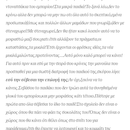
ντονατσάκια του εμπορίου!Στα μικρά παιδιά!Το ξανά λέω,δεν το
κρίνω αλλα δεν μπορώ να μην πω οτι όλο αυτό το σκεπτικό,εμένα
προσωπικά(όπως και πολλών άλλων μαμάδων που γνωρίζω)δεν με
στεναχωρεί!Με στεναχωρεί.Δεν θα ήταν κακό λοιπόν αυτό να το
μοιραστώ μαζί σου,γιατι έτσι αλλάζουν τα πράγματα,οι
καταστάσεις,τα μυαλά!Έτσι έρχονται οι φρέσκες ιδέες,τα νέα
μυαλά,μιλώντας,προτείνοντας….Αυτό μόνο καλό μπορεί να κάνει!
Για αυτό πριν και εσύ με την σειρά σου κρίνεις την μανούλα που
προσπαθεί για μια σωστή διατροφή του παιδιού της,σκέψου λίγο:
εσύ την σέβεσαι την επιλογή της;
Αν όχι,ξεκίνα να το
κάνεις.Σεβάσου το παιδάκι που δεν τρώει αυτά τα συνηθισμένα
γλυκά του εμπορίου,και μην μοιράσεις κάτι τέτοιο.Πίστεψε με
πρώτα απο όλα σέβεσαι το ίδιο το παιδί!Στο σχολείο δεν είναι ο
χώρος όπου θα πάει να φάει τις σοκολάτες του!Όπως δεν είναι ο
χώρος που θα κάνει ότι θέλει όπως στο σπίτι του για
παράδειγμα,έτσι θα έπρεπε να λειτουργεί και το κομμάτι της