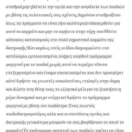
σταθμοί,μην βλέπετε την υγεία και την ασφάλεια των παιδιών
με βάση τις πελατειακές σας σχέσεις,δημόσιοι σταθμοί(που
ίσως τα πράγματα να είναι λίγο καλύτερα)ενδιαφερθείτε για
αυτό το κομμάτι και μην το αφήνετε στην τύχη του!Θέστε
κάποιους κανονισμούς στο πολύ σημαντικό κομμάτι της
διατροφής!Και κυρίως εσείς οι ίδιοι διαμορφώστε ενα
κατάλληλο,εμπλουτισμένο,πλήρες αληθινό πρόγραμμα
φαγητού για τα παιδιά,χωρίς αυτό να περιέχει τίποτα
επεξεργασμένο και έτοιμο συσκευασμένο που δεν προσφέρει
κάτι!Αφήστε τις γνωστές σοκολατένιες επιλογές στην άκρη
και δώστε στη θέση τους το ελληνικό μέλι για να ξεκινήσει η
μέρα δυναμικά και με ενέργεια!Αφήστε το πρόγραμμα
φαγητού με βάση τον παιδίατρο.Ένας σωστός
παιδοδιατροφολόγος αλλα και οι συστάσεις υγείας και
διατροφής γενικότερα μπορούν να σας βοηθήσουν σε αυτό το
κομμάτι!Το πρόγραμμα φαγητού των παιδιών πρέπει να είναι