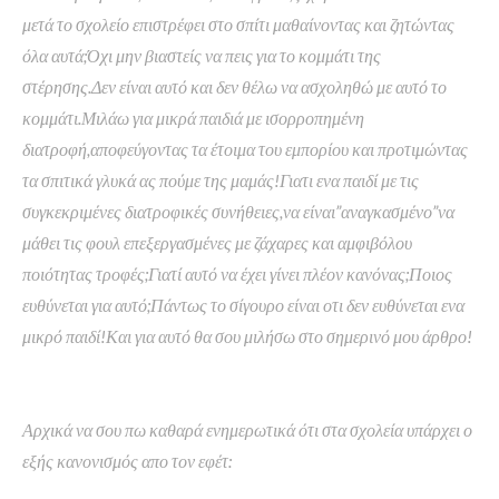
μετά το σχολείο επιστρέφει στο σπίτι μαθαίνοντας και ζητώντας
όλα αυτά;Όχι μην βιαστείς να πεις για το κομμάτι της
στέρησης.Δεν είναι αυτό και δεν θέλω να ασχοληθώ με αυτό το
κομμάτι.Μιλάω για μικρά παιδιά με ισορροπημένη
διατροφή,αποφεύγοντας τα έτοιμα του εμπορίου και προτιμώντας
τα σπιτικά γλυκά ας πούμε της μαμάς!Γιατι ενα παιδί με τις
συγκεκριμένες διατροφικές συνήθειες,να είναι”αναγκασμένο”να
μάθει τις φουλ επεξεργασμένες με ζάχαρες και αμφιβόλου
ποιότητας τροφές;Γιατί αυτό να έχει γίνει πλέον κανόνας;Ποιος
ευθύνεται για αυτό;Πάντως το σίγουρο είναι οτι δεν ευθύνεται ενα
μικρό παιδί!Και για αυτό θα σου μιλήσω στο σημερινό μου άρθρο!
Αρχικά να σου πω καθαρά ενημερωτικά ότι στα σχολεία υπάρχει ο
εξής κανονισμός απο τον εφέτ: