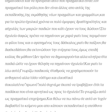
σηματοδοτεί και να πρεσβεύει αυτό που πραγματικά είναι!Τον
πραγματικό του ρόλο,που δεν είναι άλλος απο αυτός της
εκπαίδευσης,της εκμάθησης νέων πραγμάτων και γραμμάτων,και
για τα πρώτα σχολικά χρόνια οι πολύ όμορφες δραστηριότητες και
ασχολίες των μικρών παιδιών που κάτι έχουν να τους δώσουν!Στο
σχολείο σαφώς πρέπει να πηγαίνουν με χαρά γιατι τους περιμένουν
οι φίλοι τους και ο αγαπημένος τους δάσκαλος,γιατι θα παίξουν,θα
διασκεδάσουν,θα εκτονώσουν την ενέργεια τους,όμως επειδή
κιόλας θα μάθουν!Δεν πρέπει να δημιουργούνται αλλα κίνητρα στα
παιδιά ώστε να έχουν θέληση να πηγαίνουν σχολείο!Και γιατι το
λέω αυτό;Γνωρίζω παιδικούς σταθμούς να χρησιμοποιούν το
ανθυγιεινό αλλα τόσο νόστιμο και ελκυστικό
σοκολατένιο”πρωινό”πολύ συχνά,με σκοπό να τραβήξουν έτσι τα
παιδάκια που είναι αρνητικά ως προς το σχολείο!Το γνωρίζω αυτό
ως πραγματικό επιχείρημα.Και θέλω να πω πάνω σε αυτό αν τυχόν
διαβαστεί το κείμενο μου απο κάποιον εκπαιδευτικό η υπεύθυνο