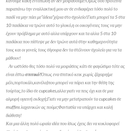
κάνουμε κακή εντύπωση αν δεν μοιράσουμε!Όμως σου πρότεινα
παραπάνω την εναλλακτική μου αν σε ενδιαφέρει τόσο πολύ το
παιδί να μην πάει με”άδεια”χέρια στο σχολείο!Γιατι μπορεί τα 5 στα
10 παιδάκια να τρώνε αυτό το γλυκό,η οι οικογένειες τους να μην
έχουν πρόβλημα με αυτό αλλα υπάρχουν και τα αλλα 5 στα 10
παιδάκια που πίστεψε με δεν τρώνε αυτά στην καθημερινότητα
τους και οι γονείς τους σίγουρα δεν τα στέλνουν σχολείο για να τα
μάθουν!
Αν ωστόσο θες τόσο πολύ να μοιράσεις κάτι σε φαγώσιμο τότε ας
είναι έστω
σπιτικό!
Όπως ενα σπιτικό κεικ χωρίς ζάχαρη(με
μέλι,πορτοκάλι,κανέλα)που μπορεί να πάρει και την θέση της
τούρτας,το ίδιο σε cupcakes,αλλα γιατι να πεις όχι και σε μια
αλμυρή υγιεινή εκδοχή;Γιατι να μην μετατραπούν τα cupcakes σε
muffins λαχανικών ας πούμε;Φαντασία να υπάρχει και καλή
διάθεση!
Και μια άλλη πολύ ωραία ιδέα που ίσως έχεις δει να κυκλοφορεί