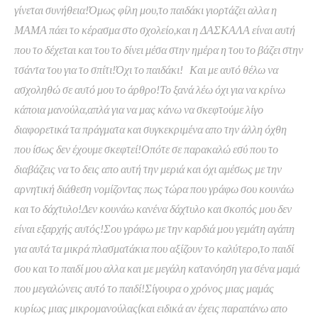
γίνεται συνήθεια!Όμως φίλη μου,το παιδάκι γιορτάζει αλλα η
ΜΑΜΑ πάει το κέρασμα στο σχολείο,και η ΔΑΣΚΑΛΑ είναι αυτή
που το δέχεται και του το δίνει μέσα στην ημέρα η του το βάζει στην
τσάντα του για το σπίτι!Όχι το παιδάκι! Και με αυτό θέλω να
ασχοληθώ σε αυτό μου το άρθρο!Το ξανά λέω όχι για να κρίνω
κάποια μανούλα,απλά για να μας κάνω να σκεφτούμε λίγο
διαφορετικά τα πράγματα και συγκεκριμένα απο την άλλη όχθη
που ίσως δεν έχουμε σκεφτεί!Οπότε σε παρακαλώ εσύ που το
διαβάζεις να το δεις απο αυτή την μεριά και όχι αμέσως με την
αρνητική διάθεση νομίζοντας πως τώρα που γράφω σου κουνάω
και το δάχτυλο!Δεν κουνάω κανένα δάχτυλο και σκοπός μου δεν
είναι εξαρχής αυτός!Σου γράφω με την καρδιά μου γεμάτη αγάπη
για αυτά τα μικρά πλασματάκια που αξίζουν το καλύτερο,το παιδί
σου και το παιδί μου αλλα και με μεγάλη κατανόηση για σένα μαμά
που μεγαλώνεις αυτό το παιδί!Σίγουρα ο χρόνος μιας μαμάς
κυρίως μιας μικρομανούλας(και ειδικά αν έχεις παραπάνω απο