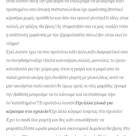
είναι λοιπόν αυτή την μια φορά να επιλέξουμε να φτιάξουμε κάτι
προσεγμένο απο άποψη συστατικών(και όχι εμφάνισης)σπιτικό
κέρασμα χωρίς πρόσθετα και όσο πιο υγιεινό γίνεται;Οι ιδέες είναι
πολλές,αν ψάξεις θα βρεις!Ας σταματήσει πια να μας νοιάζει τόσο
η απίστευτη εμφάνιση με την ζαχαρόπαστα πάνω!Δεν είναι εκεί το
νόημα!
Εγώ λοιπόν έχω να σου προτείνω κάτι άλλο,κάτι διαφορετικό απο
το συνηθισμένο(όχι τίποτα καινούργιο,πολλές μανούλες το έχουν
κάνει)απλά για την χώρα μας όπου η γιαγιά και η μαμά απο τα
παλιά χρόνια ακόμη έχει συνδέσει γιορτή με γλυκό,ίσως αυτό να
μην ακούγεται πολύ οικείο!Αν όμως εμείς οι νέες μαμάδες έχουμε
την διάθεση μπορούμε να το κάνουμε και να σπάσουμε λίγο
το”κατεστημένο”!Τι προτείνω λοιπόν;
Οχι άλλα γλυκά για
κέρασμα στο σχολείο!
Όχι άλλο κόψιμο τούρτας στο σχολείο!
Έχει το παιδί σου γιορτή και θες κάτι οπωσδήποτε να
μοιράσει;Πόσα ωραία μικρά και οικονομικά δωράκια θα βρεις στο