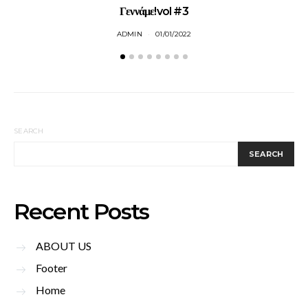
Γεννάμε!vol #3
M
ADMIN
01/01/2022
SEARCH
SEARCH
Recent Posts
ABOUT US
Footer
Home