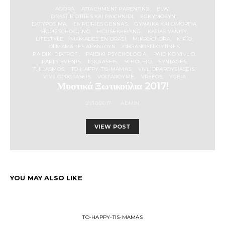
AGORA
ATTACHMENT PARENTING
BLW
DRASTIRIOTITES KAI PAICHNIDI
EGKYMOSYNI
EKTYPOSIMA
EMPEIRIES GENNAS
GYNAIKA KAI OMORFIA
HOMESCHOOLING
HOUSEKEEPING
KATIAS VANITY
LIFESTYLE
MAMADES EN DRASI
MIKROCHORA
NIPIO
OI MAMADES APANTOYN
ORGANOSI ROYTINES
PAIDIKI DIATROFI
PAIDIKI PSYCHOLOGIA
PAIDIKO VIVLIO
PARTY EVENTS
PROTASEIS
SCHOLEIO
SYNTAGES
THILASMOS
TO-HAPPY-TIS-MAMAS
VIVLIOPAROYSIASEIS
VIVLIOPROTASEIS
VOLTAROYME
VREFOS
YGEIA
Μυστικά Ξωτικούλια 2017!
21/10/2017
ADMIN
VIEW POST
YOU MAY ALSO LIKE
TO-HAPPY-TIS-MAMAS