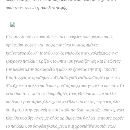
δικό τους υγιεινό τρόπο διατροφής.
Εφόσον λοιπόν οι συστάσεις και οι οδηγίες απο οργανισμούς
υγείας,διατροφής και τροφίμων είναι συγκεκριμένες
και”απαγορεύουν”τις ανθυγιεινές επιλογές στα σχολεία,πως ενα
τρίχρονο παιδάκι γυρίζει στο σπίτι του γνωρίζοντας και ζητώντας
την μερέντα,την σοκοφρέτα η μάλλον έχοντας την στην τσάντα
του;Το έχεις αναρωτηθεί ποτέ;Αυτό γιατι επιτρέπεται;Θα μου πεις
στο σχολείο πολλά παιδάκια γιορτάζουν,έχουν γενέθλια και πάνε το
κέρασμα τους για τους συμμαθητές τους.Θα σου πω ναι πολλά
παιδάκια γιορτάζουν,όλα έχουν γενέθλια και αν τα μετρήσεις όλα
αυτά μέσα στην χρονιά(το πότε κάθε παιδάκι γιορτάζει αρα κερνάει
κλπ.)θα σου βγει ενας μεγάλος αριθμός που θα λέει το πόσες φορές
το παιδάκι σου θα φάει γλυκό μέσα στη χρονιά!Να λοιπόν πως