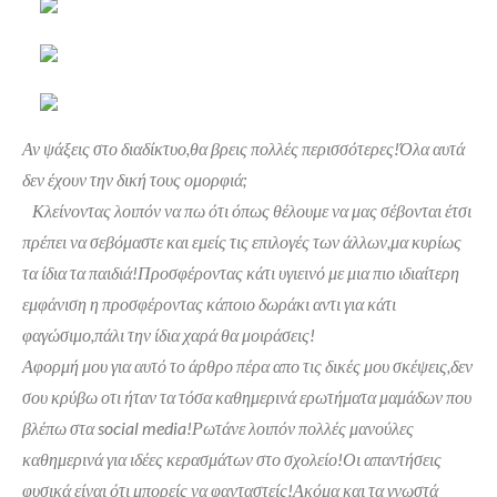
Αν ψάξεις στο διαδίκτυο,θα βρεις πολλές περισσότερες!Όλα αυτά
δεν έχουν την δική τους ομορφιά;
Κλείνοντας λοιπόν να πω ότι όπως θέλουμε να μας σέβονται έτσι
πρέπει να σεβόμαστε και εμείς τις επιλογές των άλλων,μα κυρίως
τα ίδια τα παιδιά!Προσφέροντας κάτι υγιεινό με μια πιο ιδιαίτερη
εμφάνιση η προσφέροντας κάποιο δωράκι αντι για κάτι
φαγώσιμο,πάλι την ίδια χαρά θα μοιράσεις!
Αφορμή μου για αυτό το άρθρο πέρα απο τις δικές μου σκέψεις,δεν
σου κρύβω οτι ήταν τα τόσα καθημερινά ερωτήματα μαμάδων που
βλέπω στα social media!Ρωτάνε λοιπόν πολλές μανούλες
καθημερινά για ιδέες κερασμάτων στο σχολείο!Οι απαντήσεις
φυσικά είναι ότι μπορείς να φανταστείς!Ακόμα και τα γνωστά