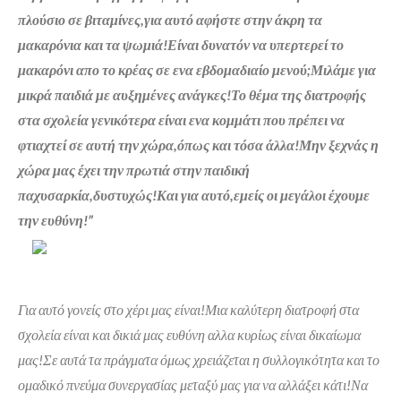
πλούσιο σε βιταμίνες,για αυτό αφήστε στην άκρη τα
μακαρόνια και τα ψωμιά!Είναι δυνατόν να υπερτερεί το
μακαρόνι απο το κρέας σε ενα εβδομαδιαίο μενού;Μιλάμε για
μικρά παιδιά με αυξημένες ανάγκες!Το θέμα της διατροφής
στα σχολεία γενικότερα είναι ενα κομμάτι που πρέπει να
φτιαχτεί σε αυτή την χώρα,όπως και τόσα άλλα!Μην ξεχνάς η
χώρα μας έχει την πρωτιά στην παιδική
παχυσαρκία,δυστυχώς!Και για αυτό,εμείς οι μεγάλοι έχουμε
την ευθύνη!”
Για αυτό γονείς στο χέρι μας είναι!Μια καλύτερη διατροφή στα
σχολεία είναι και δικιά μας ευθύνη αλλα κυρίως είναι δικαίωμα
μας!Σε αυτά τα πράγματα όμως χρειάζεται η συλλογικότητα και το
ομαδικό πνεύμα συνεργασίας μεταξύ μας για να αλλάξει κάτι!Να