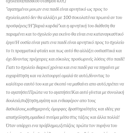
σχολείου(παιδικού σταθμού κλπ.)
”αγαπημένοι μου,αν ενα παιδί είναι αρνητικό ως προς το
σχολείο,αυτό δεν θα αλλάξει με 100 σοκολατένια πρωινά αν του
προσφέρεις!Η”βαριά καρδιά”και η αρνητική του διάθεση θα
παραμένει και το σχολείο για εκείνο θα είναι ενα καταναγκαστικό
έργο!Η ουσία είναι γιατι ενα παιδί είναι αρνητικό προς το σχολείο
το τι πραγματικά φταίει και πως αυτό θα αλλάξει ουσιαστικά και
όχι δίνοντας πρόχειρες και εύκολες προσωρινές λύσεις στο παιδί!
Γιατι το σχολείο διαρκεί χρόνια και ενα παιδί για να πηγαίνει με
ευχαρίστηση και να λειτουργεί ομαλά σε αυτό,δίνοντας το
καλύτερο εαυτό του και με σκοπό να μαθαίνει απο αυτό,πρέπει να
το αγαπήσει!Πρώτα να το αγαπήσει!Και αυτό γίνεται με συνολική
δουλειά,συζήτηση,αγάπη και ενδιαφέρον απο τους
δασκάλους,καθημερινές όμορφες δραστηριότητες και ιδέες για
απασχόληση,ομαδικό πνεύμα μέσα στις τάξεις και άλλα πολλά!
Όταν υπάρχει ενα πρόβλημα,εξετάζεις πρώτα τον πυρήνα του