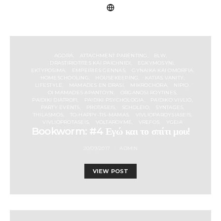
AGORA
ATTACHMENT PARENTING
BLW
DRASTIRIOTITES KAI PAICHNIDI
EGKYMOSYNI
EKTYPOSIMA
EMPEIRIES GENNAS
GYNAIKA KAI OMORFIA
HOMESCHOOLING
HOUSEKEEPING
KATIAS VANITY
LIFESTYLE
MAMADES EN DRASI
MIKROCHORA
NIPIO
OI MAMADES APANTOYN
ORGANOSI ROYTINES
PAIDIKI DIATROFI
PAIDIKI PSYCHOLOGIA
PAIDIKO VIVLIO
PARTY EVENTS
PROTASEIS
SCHOLEIO
SYNTAGES
THILASMOS
TO-HAPPY-TIS-MAMAS
VIVLIOPAROYSIASEIS
VIVLIOPROTASEIS
VOLTAROYME
VREFOS
YGEIA
Bookworm: #4 Εγώ και το σπίτι μου!
20/09/2017
ADMIN
VIEW POST