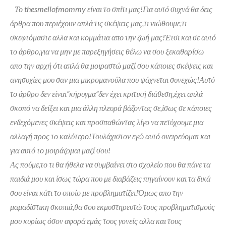
Το thesmellofmommy είναι το σπίτι μας!Για αυτό συχνά θα δεις
άρθρα που περιέχουν απλά τις σκέψεις μας,τι νιώθουμε,τι
σκεφτόμαστε αλλα και κομμάτια απο την ζωή μας!Έτσι και σε αυτό
το άρθρο,για να μην με παρεξηγήσεις θέλω να σου ξεκαθαρίσω
απο την αρχή ότι απλά θα μοιραστώ μαζί σου κάποιες σκέψεις και
ανησυχίες μου σαν μια μικρομανούλα που ψάχνεται συνεχώς!Αυτό
το άρθρο δεν είναι”κήρυγμα”δεν έχει κριτική διάθεση,έχει απλά
σκοπό να δείξει και μια άλλη πλευρά βάζοντας σε,ίσως σε κάποιες
ενδεχόμενες σκέψεις και προσπαθώντας λίγο να πετύχουμε μια
αλλαγή προς το καλύτερο!Τουλάχιστον εγώ αυτό ονειρεύομαι και
για αυτό το μοιράζομαι μαζί σου!
Ας πούμε,το τι θα ήθελα να συμβαίνει στο σχολείο που θα πάνε τα
παιδιά μου και ίσως τώρα που με διαβάζεις πηγαίνουν και τα δικά
σου είναι κάτι το οποίο με προβληματίζει!Όμως απο την
μαμαδίστικη σκοπιά,θα σου εκμυστηρευτώ τους προβληματισμούς
μου κυρίως όσον αφορά εμάς τους γονείς αλλα και τους