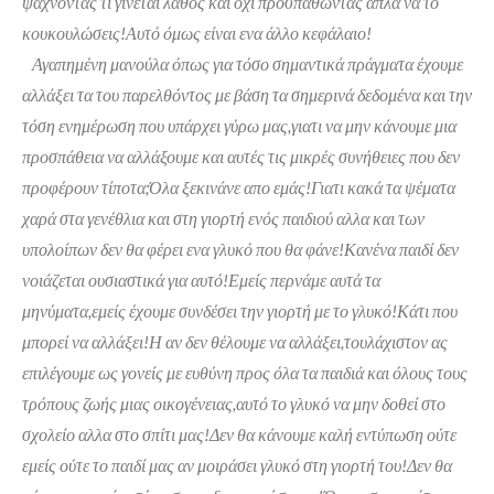
ψάχνοντας τι γίνεται λάθος και όχι προσπαθώντας απλά να το
κουκουλώσεις!Αυτό όμως είναι ενα άλλο κεφάλαιο!
Αγαπημένη μανούλα όπως για τόσο σημαντικά πράγματα έχουμε
αλλάξει τα του παρελθόντος με βάση τα σημερινά δεδομένα και την
τόση ενημέρωση που υπάρχει γύρω μας,γιατι να μην κάνουμε μια
προσπάθεια να αλλάξουμε και αυτές τις μικρές
συνήθειες που δεν
προφέρουν τίποτα;Όλα ξεκινάνε απο εμάς!Γιατι κακά τα ψέματα
χαρά στα γενέθλια και στη γιορτή ενός παιδιού αλλα και των
υπολοίπων δεν θα φέρει ενα γλυκό που θα φάνε!Κανένα παιδί δεν
νοιάζεται ουσιαστικά για αυτό!Εμείς περνάμε αυτά τα
μηνύματα,εμείς έχουμε συνδέσει την γιορτή με το γλυκό!Κάτι που
μπορεί να αλλάξει!Η αν δεν θέλουμε να αλλάξει,τουλάχιστον ας
επιλέγουμε ως γονείς με ευθύνη προς όλα τα παιδιά και όλους τους
τρόπους ζωής μιας οικογένειας,αυτό το γλυκό να μην δοθεί στο
σχολείο αλλα στο σπίτι μας!Δεν θα κάνουμε καλή εντύπωση ούτε
εμείς ούτε το παιδί μας αν μοιράσει γλυκό στη γιορτή του!Δεν θα