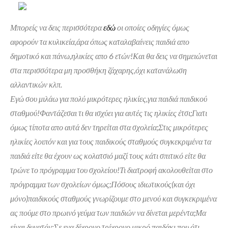
Μπορείς να δεις περισσότερα
εδώ
οι οποίες οδηγίες όμως
αφορούν τα κυλικεία,άρα όπως καταλαβαίνεις παιδιά απο
δημοτικό και πάνω,ηλικίες απο 6 ετών!Και θα δεις να σημειώνεται
στα περισσότερα μη προσθήκη ζάχαρης,όχι κατανάλωση
αλλαντικών κλπ.
Εγώ σου μιλάω για πολύ μικρότερες ηλικίες,για παιδιά παιδικού
σταθμού!Φαντάζεσαι τι θα ισχύει για αυτές τις ηλικίες έτσι;Γιατι
όμως τίποτα απο αυτά δεν τηρείται στα σχολεία;Στις μικρότερες
ηλικίες λοιπόν και για τους παιδικούς σταθμούς συγκεκριμένα τα
παιδιά είτε θα έχουν ως κολατσιό μαζί τους κάτι σπιτικό είτε θα
τρώνε το πρόγραμμα του σχολείου!Τι διατροφή ακολουθείται στο
πρόγραμμα των σχολείων όμως;Πόσους ιδιωτικούς(και όχι
μόνο)παιδικούς σταθμούς γνωρίζουμε στο μενού και συγκεκριμένα
ας πούμε στο πρωινό γεύμα των παιδιών να δίνεται μερέντα;Μα
είναι δυνατόν;Σε ενα δίχρονο,τρίχρονο μικρό παιδάκι που ότι