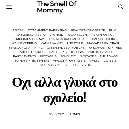
The Smell Of
Mommy
AGORA
ATTACHMENT PARENTING
BEAUTIES-OF-GREECE
BLW
DRASTIRIOTITES KAI PAICHNIDI
EGKYMOSYNI
EKTYPOSIMA
EMPEIRIES GENNAS
GYNAIKA KAI OMORFIA
HOMESCHOOLING
HOUSEKEEPING
KATIAS VANITY
LIFESTYLE
MAMADES EN DRASI
MIKROCHORA
NIPIO
OI MAMADES APANTOYN
ORGANOSI ROYTINES
PAIDIKI DIATROFI
PAIDIKI PSYCHOLOGIA
PAIDIKO VIVLIO
PARTY EVENTS
PROTASEIS
SCHOLEIO
SYNTAGES
THILASMOS
TO-HAPPY-TIS-MAMAS
VIVLIOPAROYSIASEIS
VIVLIOPROTASEIS
VOLTAROYME
VREFOS
YGEIA
Οχι αλλα γλυκά στο
σχολείο!
08/10/2017
ADMIN