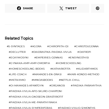
SHARE
TWEET
Related Topics
5-SYNTAGES
AGORA
CHIROPIITA-IDI
CHRISTOUGENNA
DECLUTTER
DIADRASTIKA-PAIDIKA-VIVLIA
DIATROFI
EGKYMOSYNI
EMPEIRIES-GENNAS
ENSYNESTHISI
GYNAIKA-AMP-AMP-OMORFIA
HOMESCHOOLING
HOMESCHOOLING-BOOKS
KATHARIOTITA
KLIDARITHMOS
LIFE-COACH
MAMADES-EN-DRASI
MARI-KONDO-METHOD
METAIXMIO
MINOASBOOKS
NETFLIX-CHILL
OI-MAMADES-APANTOYN
ORGANOSI
PAIDIKA-PARAMYTHIA
PAIDIKA-VIVLIA-APO-SKLIRO-CHARTONI
PAIDIKA-VIVLIA-GNOSEON-DRASTIRIOTIT
PAIDIKA-VIVLIA-ME-PARATHYRAKIA
PAIDIKA-VIVLIA-SYMPERIFORAS
PAIDIKO-VIVLIO-12MONTHS