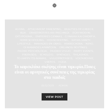
AGORA
ATTACHMENT PARENTING
BEAUTIES-OF-GREECE
BLW
DRASTIRIOTITES KAI PAICHNIDI
EGKYMOSYNI
EKTYPOSIMA
EMPEIRIES GENNAS
GYNAIKA KAI OMORFIA
HOMESCHOOLING
HOUSEKEEPING
KATIAS VANITY
LIFESTYLE
MAMADES EN DRASI
MIKROCHORA
NIPIO
OI MAMADES APANTOYN
ORGANOSI ROYTINES
PAIDIKI PSYCHOLOGIA
PAIDIKO VIVLIO
PARTY EVENTS
PROTASEIS
SCHOLEIO
SYNTAGES
THILASMOS
TO-HAPPY-TIS-MAMAS
VIVLIOPROTASEIS
VOLTAROYME
VREFOS
YGEIA
Το καρεκλάκι σκέψης είναι τιμωρία.Ποιες
είναι οι αρνητικές συνέπειες της τιμωρίας
στα παιδιά;
05/12/2019
ADMIN
VIEW POST