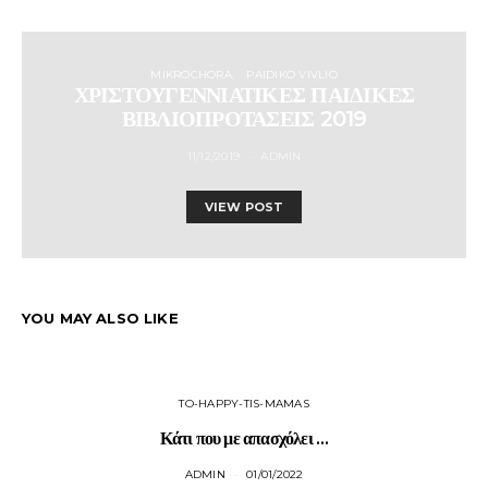
MIKROCHORA
PAIDIKO VIVLIO
ΧΡΙΣΤΟΥΓΕΝΝΙΑΤΙΚΕΣ ΠΑΙΔΙΚΕΣ
ΒΙΒΛΙΟΠΡΟΤΑΣΕΙΣ 2019
11/12/2019
ADMIN
VIEW POST
YOU MAY ALSO LIKE
TO-HAPPY-TIS-MAMAS
Κάτι που με απασχόλει …
M
ADMIN
01/01/2022