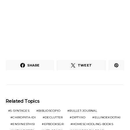
SHARE
TWEET
Related Topics
5-SYNTAGES
BIBLIOSCOPIO
BULLET-JOURNAL
CHIROPIITA-IDI
DECLUTTER
DIPTYXO
ELLINOEKDOTIKI
ENSYNESTHISI
EPBOOKSGR
HOMESCHOOLING-BOOKS