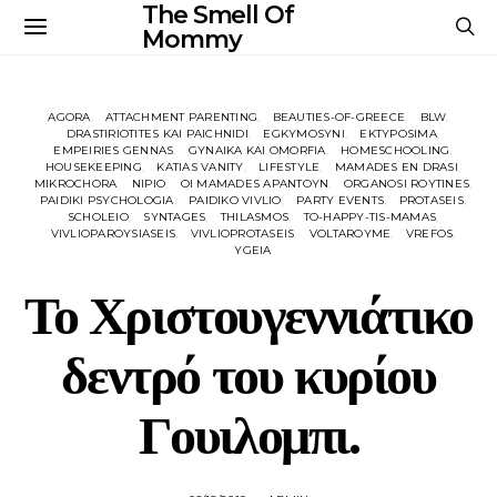
The Smell Of
Mommy
AGORA
ATTACHMENT PARENTING
BEAUTIES-OF-GREECE
BLW
DRASTIRIOTITES KAI PAICHNIDI
EGKYMOSYNI
EKTYPOSIMA
EMPEIRIES GENNAS
GYNAIKA KAI OMORFIA
HOMESCHOOLING
HOUSEKEEPING
KATIAS VANITY
LIFESTYLE
MAMADES EN DRASI
MIKROCHORA
NIPIO
OI MAMADES APANTOYN
ORGANOSI ROYTINES
PAIDIKI PSYCHOLOGIA
PAIDIKO VIVLIO
PARTY EVENTS
PROTASEIS
SCHOLEIO
SYNTAGES
THILASMOS
TO-HAPPY-TIS-MAMAS
VIVLIOPAROYSIASEIS
VIVLIOPROTASEIS
VOLTAROYME
VREFOS
YGEIA
Το Χριστουγεννιάτικο
δεντρό του κυρίου
Γουιλομπι.