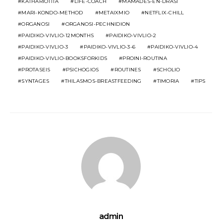
KATHARIOTITA
LIFE-COACH
MAMADES-EN-DRASI
MARI-KONDO-METHOD
METAIXMIO
NETFLIX-CHILL
ORGANOSI
ORGANOSI-PECHNIDION
PAIDIKO-VIVLIO-12MONTHS
PAIDIKO-VIVLIO-2
PAIDIKO-VIVLIO-3
PAIDIKO-VIVLIO-3-6
PAIDIKO-VIVLIO-4
PAIDIKO-VIVLIO-BOOKSFORKIDS
PROINI-ROUTINA
PROTASEIS
PSICHOGIOS
ROUTINES
SCHOLIO
SYNTAGES
THILASMOS-BREASTFEEDING
TIMORIA
TIPS
admin