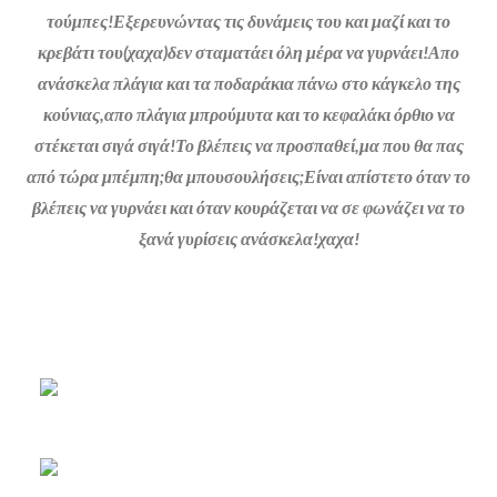
τούμπες!Εξερευνώντας τις δυνάμεις του και μαζί και το
κρεβάτι του(χαχα)δεν σταματάει όλη μέρα να γυρνάει!Απο
ανάσκελα πλάγια και τα ποδαράκια πάνω στο κάγκελο της
κούνιας,απο πλάγια μπρούμυτα και το κεφαλάκι όρθιο να
στέκεται σιγά σιγά!Το βλέπεις να προσπαθεί,μα που θα πας
από τώρα μπέμπη;θα μπουσουλήσεις;Είναι απίστετο όταν το
βλέπεις να γυρνάει και όταν κουράζεται να σε φωνάζει να το
ξανά γυρίσεις ανάσκελα!χαχα!