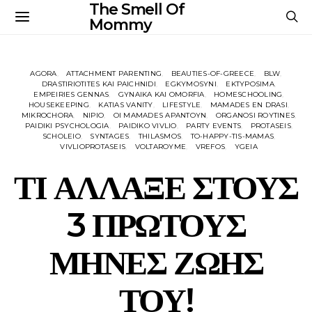
The Smell Of
Mommy
AGORA
ATTACHMENT PARENTING
BEAUTIES-OF-GREECE
BLW
DRASTIRIOTITES KAI PAICHNIDI
EGKYMOSYNI
EKTYPOSIMA
EMPEIRIES GENNAS
GYNAIKA KAI OMORFIA
HOMESCHOOLING
HOUSEKEEPING
KATIAS VANITY
LIFESTYLE
MAMADES EN DRASI
MIKROCHORA
NIPIO
OI MAMADES APANTOYN
ORGANOSI ROYTINES
PAIDIKI PSYCHOLOGIA
PAIDIKO VIVLIO
PARTY EVENTS
PROTASEIS
SCHOLEIO
SYNTAGES
THILASMOS
TO-HAPPY-TIS-MAMAS
VIVLIOPROTASEIS
VOLTAROYME
VREFOS
YGEIA
ΤΙ ΑΛΛΑΞΕ ΣΤΟΥΣ
3 ΠΡΩΤΟΥΣ
ΜΗΝΕΣ ΖΩΗΣ
ΤΟΥ!