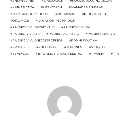
ENSYNESTHISI
EPBOOKSGR
HOMESCHOOLING-BOOKS
KATHARIOTITA
LIFE-COACH
MAMADES-EN-DRASI
MARI-KONDO-METHOD
METAIXMIO
NETFLIX-CHILL
ORGANOSI
ORGANOSI-PECHNIDION
PAIDIKO-VIVLIO-12MONTHS
PAIDIKO-VIVLIO-2
PAIDIKO-VIVLIO-3
PAIDIKO-VIVLIO-3-6
PAIDIKO-VIVLIO-4
PAIDIKO-VIVLIO-BOOKSFORKIDS
PROINI-ROUTINA
PROTASEIS
PSICHOGIOS
ROUTINES
SCHOLIO
SYNTAGES
THILASMOS-BREASTFEEDING
TIMORIA
TIPS