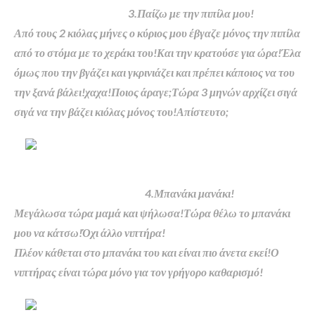
3.Παίζω με την πιπίλα μου!
Από τους 2 κιόλας μήνες ο κύριος μου έβγαζε μόνος την πιπίλα
από το στόμα με το χεράκι του!Και την κρατούσε για ώρα!Έλα
όμως που την βγάζει και γκρινιάζει και πρέπει κάποιος να του
την ξανά βάλει!χαχα!Ποιος άραγε;Τώρα 3 μηνών αρχίζει σιγά
σιγά να την βάζει κιόλας μόνος του!Απίστευτο;
4.Μπανάκι μανάκι!
Μεγάλωσα τώρα μαμά και ψήλωσα!Τώρα θέλω το μπανάκι
μου να κάτσω!Όχι άλλο νιπτήρα!
Πλέον κάθεται στο μπανάκι του και είναι πιο άνετα εκεί!Ο
νιπτήρας είναι τώρα μόνο για τον γρήγορο καθαρισμό!