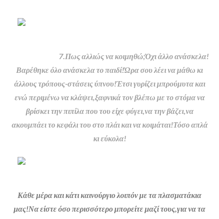
7.Πως αλλιώς να κοιμηθώ;Όχι άλλο ανάσκελα!
Βαρέθηκε όλο ανάσκελα το παιδί!Ώρα σου λέει να μάθω κι
άλλους τρόπους-στάσεις ύπνου!Έτσι γυρίζει μπρούμυτα και
ενώ περιμένω να κλάψει,ξαφνικά τον βλέπω με το στόμα να
βρίσκει την πιπίλα που του είχε φύγει,να την βάζει,να
ακουμπάει το κεφάλι του στο πλάι και να κοιμάται!Τόσο απλά
κι εύκολα!
Κάθε μέρα και κάτι καινούργιο λοιπόν με τα πλασματάκια
μας!Να είστε όσο περισσότερο μπορείτε μαζί τους,για να τα