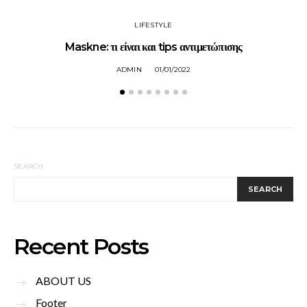
LIFESTYLE
Maskne: τι είναι και tips αντιμετώπισης
M
ADMIN
01/01/2022
SEARCH
SEARCH
Recent Posts
ABOUT US
Footer