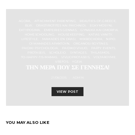
AGORA
ATTACHMENT PARENTING
BEAUTIES-OF-GREECE
BLW
DRASTIRIOTITES KAI PAICHNIDI
EGKYMOSYNI
EKTYPOSIMA
EMPEIRIES GENNAS
GYNAIKA KAI OMORFIA
HOMESCHOOLING
HOUSEKEEPING
KATIAS VANITY
LIFESTYLE
MAMADES EN DRASI
MIKROCHORA
NIPIO
OI MAMADES APANTOYN
ORGANOSI ROYTINES
PAIDIKI PSYCHOLOGIA
PAIDIKO VIVLIO
PARTY EVENTS
PROTASEIS
SCHOLEIO
SYNTAGES
THILASMOS
TO-HAPPY-TIS-MAMAS
VIVLIOPROTASEIS
VOLTAROYME
VREFOS
YGEIA
ΤΗΝ ΜΕΡΑ ΠΟΥ ΣΕ ΓΕΝΝΗΣΑ!
21/08/2015
ADMIN
VIEW POST
YOU MAY ALSO LIKE