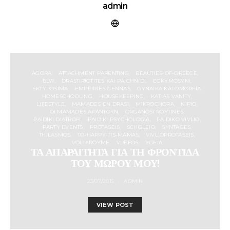
admin
AGORA
ATTACHMENT PARENTING
BEAUTIES-OF-GREECE
BLW
DRASTIRIOTITES KAI PAICHNIDI
EGKYMOSYNI
EKTYPOSIMA
EMPEIRIES GENNAS
GYNAIKA KAI OMORFIA
HOMESCHOOLING
HOUSEKEEPING
KATIAS VANITY
LIFESTYLE
MAMADES EN DRASI
MIKROCHORA
NIPIO
OI MAMADES APANTOYN
ORGANOSI ROYTINES
PAIDIKI DIATROFI
PAIDIKI PSYCHOLOGIA
PAIDIKO VIVLIO
PARTY EVENTS
PROTASEIS
SCHOLEIO
SYNTAGES
THILASMOS
TO-HAPPY-TIS-MAMAS
VIVLIOPROTASEIS
VOLTAROYME
VREFOS
YGEIA
ΤΑ ΑΠΑΡΑΙΤΗΤΑ ΓΙΑ ΤΗ ΦΡΟΝΤΙΔΑ
ΤΟΥ ΜΩΡΟΥ ΜΟΥ!
23/07/2015
ADMIN
VIEW POST