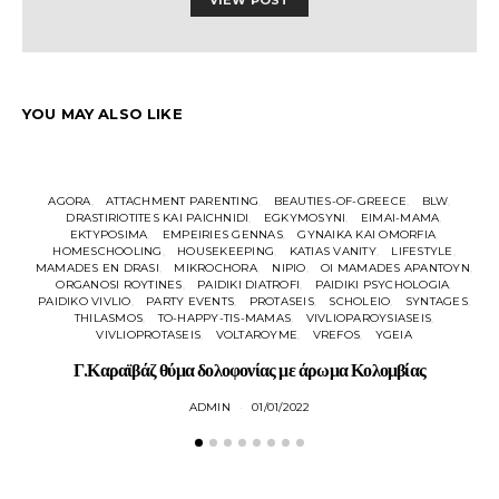
YOU MAY ALSO LIKE
AGORA
ATTACHMENT PARENTING
BEAUTIES-OF-GREECE
BLW
DRASTIRIOTITES KAI PAICHNIDI
EGKYMOSYNI
EIMAI-MAMA
EKTYPOSIMA
EMPEIRIES GENNAS
GYNAIKA KAI OMORFIA
HOMESCHOOLING
HOUSEKEEPING
KATIAS VANITY
LIFESTYLE
MAMADES EN DRASI
MIKROCHORA
NIPIO
OI MAMADES APANTOYN
M
ORGANOSI ROYTINES
PAIDIKI DIATROFI
PAIDIKI PSYCHOLOGIA
PAIDIKO VIVLIO
PARTY EVENTS
PROTASEIS
SCHOLEIO
SYNTAGES
P
THILASMOS
TO-HAPPY-TIS-MAMAS
VIVLIOPAROYSIASEIS
T
VIVLIOPROTASEIS
VOLTAROYME
VREFOS
YGEIA
Γ.Καραϊβάζ θύμα δολοφονίας με άρωμα Κολομβίας
ADMIN
01/01/2022