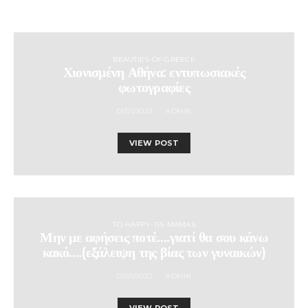
BEAUTIES-OF-GREECE
Χιονισμένη Αθήνα: εντυπωσιακές
φωτογραφίες
01/01/2022
ADMIN
VIEW POST
TO-HAPPY-TIS-MAMAS
Μην με αφήσεις ποτέ….γιατί θα σου κάνω
κακό….(εξάλειψη της βίας των γυναικών)
01/01/2022
ADMIN
VIEW POST