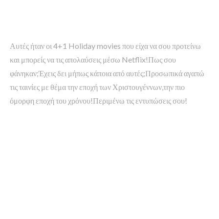
Αυτές ήταν οι 4+1 Holiday movies που είχα να σου προτείνω
και μπορείς να τις απολαύσεις μέσω Netflix!Πως σου
φάνηκαν;Έχεις δει μήπως κάποια από αυτές;Προσωπικά αγαπώ
τις ταινίες με θέμα την εποχή των Χριστουγέννων,την πιο
όμορφη εποχή του χρόνου!Περιμένω τις εντυπώσεις σου!
Share on Facebook
Tweet