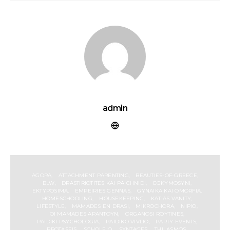
admin
AGORA
ATTACHMENT PARENTING
BEAUTIES-OF-GREECE
BLW
DRASTIRIOTITES KAI PAICHNIDI
EGKYMOSYNI
EKTYPOSIMA
EMPEIRIES GENNAS
GYNAIKA KAI OMORFIA
HOMESCHOOLING
HOUSEKEEPING
KATIAS VANITY
LIFESTYLE
MAMADES EN DRASI
MIKROCHORA
NIPIO
OI MAMADES APANTOYN
ORGANOSI ROYTINES
PAIDIKI PSYCHOLOGIA
PAIDIKO VIVLIO
PARTY EVENTS
PROTASEIS
SCHOLEIO
SYNTAGES
THILASMOS