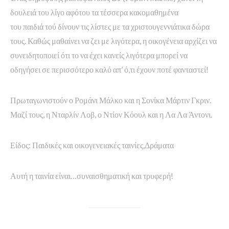
δουλειά του λίγο αφότου τα τέσσερα κακομαθημένα
του παιδιά τού δίνουν τις λίστες με τα χριστουγεννιάτικα δώρα
τους. Καθώς μαθαίνει να ζει με λιγότερα, η οικογένεια αρχίζει να
συνειδητοποιεί ότι το να έχει κανείς λιγότερα μπορεί να
οδηγήσει σε περισσότερο καλό απ’ ό,τι έχουν ποτέ φανταστεί!
Πρωταγωνιστούν ο Ρομάνι Μάλκο και η Σονίκα Μάρτιν Γκριν.
Μαζί τους, η Νταρλίν Λοβ, ο Ντίον Κόουλ και η Λα Λα Άντονι.
Είδος: Παιδικές και οικογενειακές ταινίες,Δράματα
Αυτή η ταινία είναι…συναισθηματική και τρυφερή!