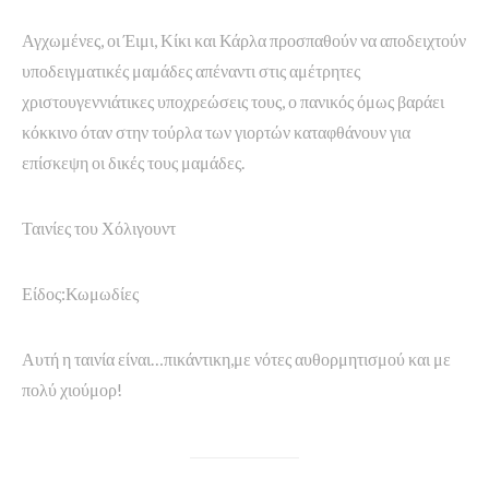
Αγχωμένες, οι Έιμι, Κίκι και Κάρλα προσπαθούν να αποδειχτούν
υποδειγματικές μαμάδες απέναντι στις αμέτρητες
χριστουγεννιάτικες υποχρεώσεις τους, ο πανικός όμως βαράει
κόκκινο όταν στην τούρλα των γιορτών καταφθάνουν για
επίσκεψη οι δικές τους μαμάδες.
Ταινίες του Χόλιγουντ
Είδος:Κωμωδίες
Αυτή η ταινία είναι…πικάντικη,με νότες αυθορμητισμού και με
πολύ χιούμορ!