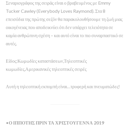
Σεναριογράφος της σειράς είναι ο βραβευμένος με Emmy
Tucker Cawley (Everybody Loves Raymond). Στα 8
επεισόδια της πρώτης σεζόν θα παρακολουθήσουμε τη ζωή μιας
οικογένειας που αποδεικνύει ότι δεν υπάρχει τελειότητα σε
καμία ανθρώπινη σχέση – και αυτό είναι το πιο συναρπαστικό σε
αυτές.
Είδος:Κωμωδίες καταστάσεων,Τηλεοπτικές
κωμωδίες,Αμερικανικές τηλεοπτικές σειρές
Αυτή η τηλεοπτική εκπομπή είναι…τρυφερή και πνευματώδες!
•
Ο ΙΠΠΟΤΗΣ ΠΡΙΝ ΤΑ ΧΡΙΣΤΟΥΓΕΝΝΑ 2019