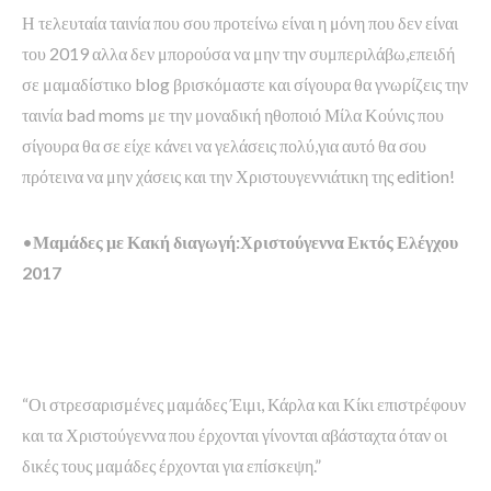
Η τελευταία ταινία που σου προτείνω είναι η μόνη που δεν είναι
του 2019 αλλα δεν μπορούσα να μην την συμπεριλάβω,επειδή
σε μαμαδίστικο blog βρισκόμαστε και σίγουρα θα γνωρίζεις την
ταινία bad moms με την μοναδική ηθοποιό Μίλα Κούνις που
σίγουρα θα σε είχε κάνει να γελάσεις πολύ,για αυτό θα σου
πρότεινα να μην χάσεις και την Χριστουγεννιάτικη της edition!
•
Μαμάδες με Κακή διαγωγή:Χριστούγεννα Εκτός Ελέγχου
2017
“Οι στρεσαρισμένες μαμάδες Έιμι, Κάρλα και Κίκι επιστρέφουν
και τα Χριστούγεννα που έρχονται γίνονται αβάσταχτα όταν οι
δικές τους μαμάδες έρχονται για επίσκεψη.”