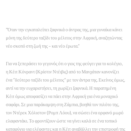
“Όταν την εγκαταλείπει ξαφνικά ο άντρας της, μια γυναίκα κάνει
μόνη της δεύτερο ταξίδι του μέλιτος στην Αφρική, αναζητώντας
νέο σκοπό στη ζωή της – και νέο έρωτα.”
Για να ξεπεράσει το γεγονός ότι ο γιος της φεύγει για το κολέγιο,
η Κέιτ Κόνραντ (Κρίστιν Ντέιβις) από το Μανχάταν κανονίζει
ένα “δεύτερο ταξίδι του μέλιτος” με τον άντρα της. Εκείνος όμως,
αντί να την ευχαριστήσει, τη χωρίζει ξαφνικά. Η παρατημένη
Κέιτ όμως αποφασίζει να πάει στην Αφρική για ένα μοναχικό
σαφάρι. Σε μια παράκαμψη στη Ζάμπια, βοηθά τον πιλότο της,
τον Ντέρεκ Χόλιστον (Ρομπ Λόου), να σώσει ένα ορφανό μωρό
ελαφαντάκι. Το φροντίζουν ώστε να γίνει καλά σε ένα τοπικό
καταφύγιο για ελέφαντες και η Κέιτ αναβάλλει την επιστροφή της