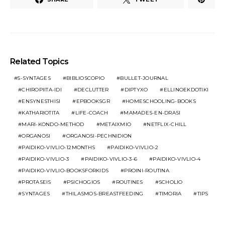
Related Topics
5-SYNTAGES
BIBLIOSCOPIO
BULLET-JOURNAL
CHIROPIITA-IDI
DECLUTTER
DIPTYXO
ELLINOEKDOTIKI
ENSYNESTHISI
EPBOOKSGR
HOMESCHOOLING-BOOKS
KATHARIOTITA
LIFE-COACH
MAMADES-EN-DRASI
MARI-KONDO-METHOD
METAIXMIO
NETFLIX-CHILL
ORGANOSI
ORGANOSI-PECHNIDION
PAIDIKO-VIVLIO-12MONTHS
PAIDIKO-VIVLIO-2
PAIDIKO-VIVLIO-3
PAIDIKO-VIVLIO-3-6
PAIDIKO-VIVLIO-4
PAIDIKO-VIVLIO-BOOKSFORKIDS
PROINI-ROUTINA
PROTASEIS
PSICHOGIOS
ROUTINES
SCHOLIO
SYNTAGES
THILASMOS-BREASTFEEDING
TIMORIA
TIPS