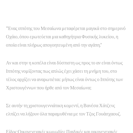
“Ένας ιππότης του Μεσαίωνα μεταφέρεται μαγικά στο σημερινό
Οχάιο, όπου ερωτεύεται μια καθηγήτρια Φυσικής λυκείου, η
οποία είναι πλήρως απογοητευμένη από την αγάπη.”
Αν και στην η κοπέλα είναι δύσπιστη ως προς το αν είναι όντως
Ιππότης νομίζοντας πως απλώς έχει χάσει τη μνήμη του, στο
τέλος αρχίζει να αναρωτιέται: μήπως είναι όντως ο Ιππότης των
Χριστουγέννων που ήρθε από τον Μεσαίωνα;
Σε αυτήν τη χριστουγεννιάτικη κομεντί, η Βανέσα Χάτζενς
ελπίζει να λήξουν όλα παραμυθένια με τον Τζος Γουάιτχαουζ.
Είδος:Οικογενειακές κωμωδίες,Παιδικές και οικογενειακές