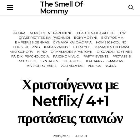
The Smell Of
Mommy
AGORA
ATTACHMENT PARENTING
BEAUTIES-OF-GREECE
BLW
DRASTIRIOTITES KAI PAICHNIDI
EGKYMOSYNI
EKTYPOSIMA
EMPEIRIES GENNAS
GYNAIKA KAI OMORFIA
HOMESCHOOLING
HOUSEKEEPING
KATIAS VANITY
LIFESTYLE
MAMADES EN DRASI
MIKROCHORA
NIPIO
OI MAMADES APANTOYN
ORGANOSI ROYTINES
PAIDIKI PSYCHOLOGIA
PAIDIKO VIVLIO
PARTY EVENTS
PROTASEIS
SCHOLEIO
SYNTAGES
THILASMOS
TO-HAPPY-TIS-MAMAS
VIVLIOPROTASEIS
VOLTAROYME
VREFOS
YGEIA
Χριστούγεννα με
Netflix/ 4+1
προτάσεις ταινιών
20/12/2019
ADMIN