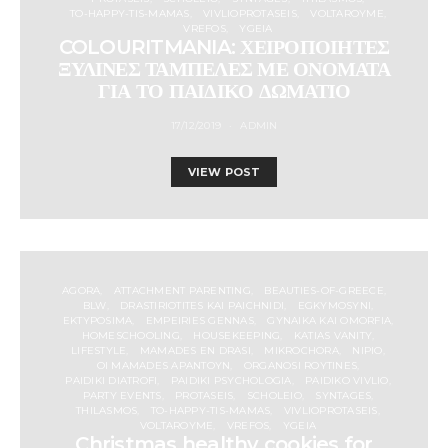
TO-HAPPY-TIS-MAMAS
VIVLIOPROTASEIS
VOLTAROYME
VREFOS
YGEIA
COLOURITMANIA: ΧΕΙΡΟΠΟΙΗΤΕΣ
ΞΥΛΙΝΕΣ ΤΑΜΠΕΛΕΣ ΜΕ ΟΝΟΜΑΤΑ
ΓΙΑ ΤΟ ΠΑΙΔΙΚΟ ΔΩΜΑΤΙΟ
17/12/2019
ADMIN
VIEW POST
AGORA
ATTACHMENT PARENTING
BEAUTIES-OF-GREECE
BLW
DRASTIRIOTITES KAI PAICHNIDI
EGKYMOSYNI
EKTYPOSIMA
EMPEIRIES GENNAS
GYNAIKA KAI OMORFIA
HOMESCHOOLING
HOUSEKEEPING
KATIAS VANITY
LIFESTYLE
MAMADES EN DRASI
MIKROCHORA
NIPIO
OI MAMADES APANTOYN
ORGANOSI ROYTINES
PAIDIKI DIATROFI
PAIDIKI PSYCHOLOGIA
PAIDIKO VIVLIO
PARTY EVENTS
PROTASEIS
SCHOLEIO
SYNTAGES
THILASMOS
TO-HAPPY-TIS-MAMAS
VIVLIOPROTASEIS
VOLTAROYME
VREFOS
YGEIA
Christmas healthy cookies for