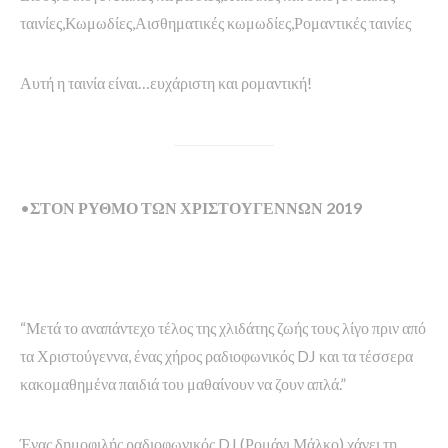
ταινίες,Κωμωδίες,Αισθηματικές κωμωδίες,Ρομαντικές ταινίες
Αυτή η ταινία είναι…ευχάριστη και ρομαντική!
•
ΣΤΟΝ ΡΥΘΜΟ ΤΩΝ ΧΡΙΣΤΟΥΓΕΝΝΩΝ 2019
“Μετά το αναπάντεχο τέλος της χλιδάτης ζωής τους λίγο πριν από
τα Χριστούγεννα, ένας χήρος ραδιοφωνικός DJ και τα τέσσερα
κακομαθημένα παιδιά του μαθαίνουν να ζουν απλά.”
Ένας δημοφιλής ραδιοφωνικός DJ (Ρομάνι Μάλκο) χάνει τη