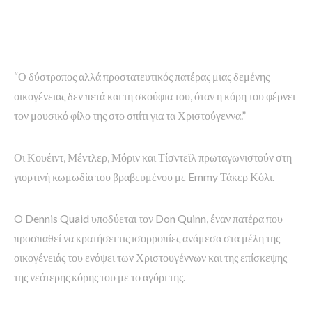
“Ο δύστροπος αλλά προστατευτικός πατέρας μιας δεμένης
οικογένειας δεν πετά και τη σκούφια του, όταν η κόρη του φέρνει
τον μουσικό φίλο της στο σπίτι για τα Χριστούγεννα.”
Οι Κουέιντ, Μέντλερ, Μόριν και Τίσντεϊλ πρωταγωνιστούν στη
γιορτινή κωμωδία του βραβευμένου με Emmy Τάκερ Κόλι.
O Dennis Quaid υποδύεται τον Don Quinn, έναν πατέρα που
προσπαθεί να κρατήσει τις ισορροπίες ανάμεσα στα μέλη της
οικογένειάς του ενόψει των Χριστουγέννων και της επίσκεψης
της νεότερης κόρης του με το αγόρι της.