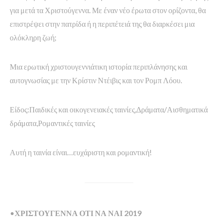
για μετά τα Χριστούγεννα. Με έναν νέο έρωτα στον ορίζοντα, θα
επιστρέψει στην πατρίδα ή η περιπέτειά της θα διαρκέσει μια
ολόκληρη ζωή;
Μια ερωτική χριστουγεννιάτικη ιστορία περιπλάνησης και
αυτογνωσίας με την Κρίστιν Ντέιβις και τον Ρομπ Λόου.
Είδος:Παιδικές και οικογενειακές ταινίες,Δράματα/Αισθηματικά
δράματα,Ρομαντικές ταινίες
Αυτή η ταινία είναι…ευχάριστη και ρομαντική!
•
ΧΡΙΣΤΟΥΓΕΝΝΑ ΟΤΙ ΝΑ ΝΑΙ 2019