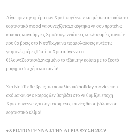
Λίγο πριν την ημέρα των Χριστουγέννων και μέσα στο απόλυτο
εορταστικό mood να συνεχίζεται,σκέφτηκα να σου προτείνω
κάποιες καινούργιες Χριστουγεννιάτικες κυκλοφορίες ταινιών
που θα βρεις στο Netflix,για να τις απολαύσεις αυτές τις
γιορτινές μέρες!Γιατί τα Χριστούγεννα τι
θέλουν;Ζεστασιά,αναμμένο το τζάκι,την κούπα με το ζεστό
ρόφημα στο χέρι και ταινία!
Στο Netflix θα βρεις μια ποικιλία από holiday movies που
ακόμα και αν ο καιρός δεν βοηθάει στο να θυμίζει εποχή
Χριστουγέννων,οι συγκεκριμένες ταινίες θα σε βάλουν σε
εορταστικό κλίμα!
•ΧΡΙΣΤΟΥΓΕΝΝΑ ΣΤΗΝ ΑΓΡΙΑ ΦΥΣΗ 2019