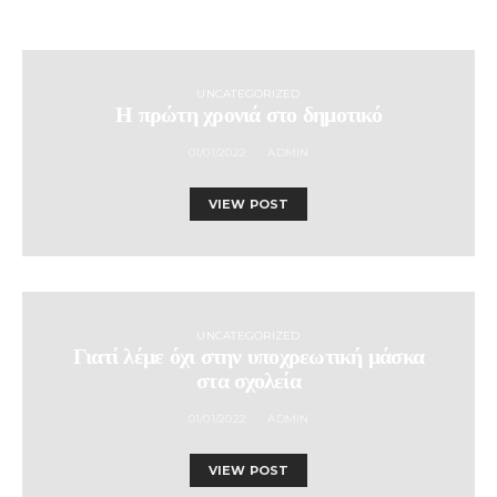
UNCATEGORIZED
Η πρώτη χρονιά στο δημοτικό
01/01/2022
ADMIN
VIEW POST
UNCATEGORIZED
Γιατί λέμε όχι στην υποχρεωτική μάσκα
στα σχολεία
01/01/2022
ADMIN
VIEW POST